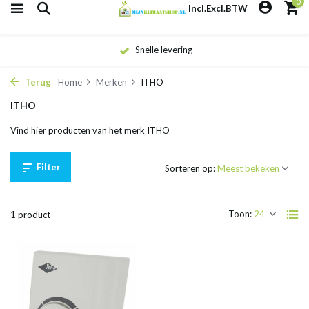
0
Incl.
Excl.
BTW
Snelle levering
Terug
Home
Merken
ITHO
ITHO
Vind hier producten van het merk ITHO
Filter
Sorteren op:
Toon:
1 product