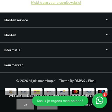
Meld je aan voor onze nieuwsbrief
Klantenservice
Klanten
Informatie
Keurmerken
© 2026 Mijnklimaatshop.nl - Theme By
DMWS
x
Plus+
Wij slaan cookies op om onze website te verbeteren. Is dat akkoord?
Ja
Nee
Meer over cookies »