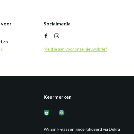
k voor
Socialmedia
,1
op
ny
Meld je aan voor onze nieuwsbrief
Keurmerken
Wij zijn F-gassen gecertificeerd via Dekra