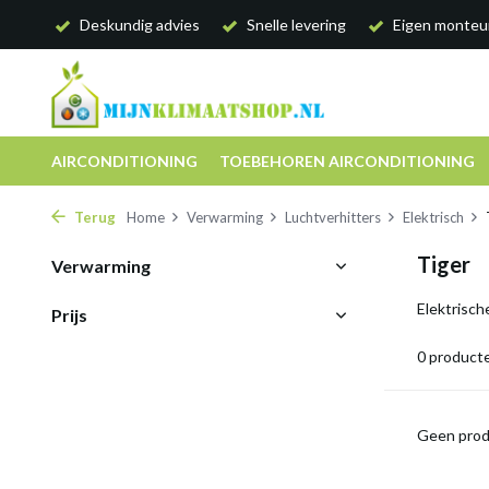
Deskundig advies
Snelle levering
Eigen monteu
AIRCONDITIONING
TOEBEHOREN AIRCONDITIONING
Terug
Home
Verwarming
Luchtverhitters
Elektrisch
Tiger
Verwarming
Elektrisch
Prijs
0 product
Geen prod