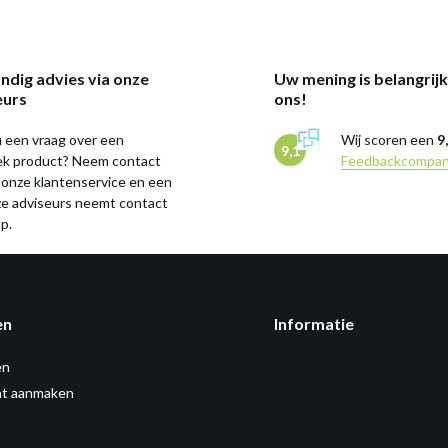
ndig advies via onze
Uw mening is belangrij
eurs
ons!
 een vraag over een
Wij scoren een
9
9,1
iek product? Neem contact
Feedbackcompa
 onze klantenservice en een
ze adviseurs neemt contact
p.
en
Informatie
en
t aanmaken