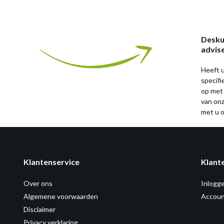
Desku
advis
Heeft u
specif
op met
van on
met u o
Klantenservice
Klant
Over ons
Inlogg
Algemene voorwaarden
Accoun
Disclaimer
Privacy verklaring