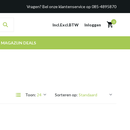
Vragen? Bel onze klantenservice op 085-4895870
0
Incl.
Excl.
BTW
Inloggen
MAGAZIJN DEALS
Toon:
Sorteren op: