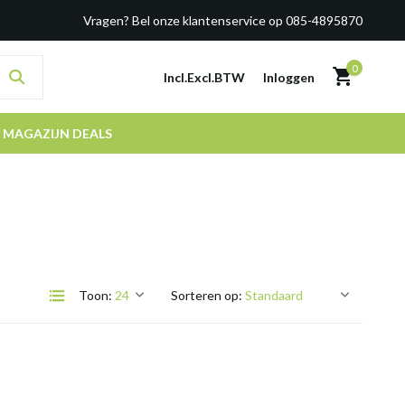
Vragen? Bel onze klantenservice op 085-4895870
0
Incl.
Excl.
BTW
Inloggen
MAGAZIJN DEALS
Toon:
Sorteren op: