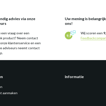
ndig advies via onze
Uw mening is belangrij
eurs
ons!
 een vraag over een
Wij scoren een
9
9,1
iek product? Neem contact
Feedbackcompa
 onze klantenservice en een
ze adviseurs neemt contact
p.
en
Informatie
en
t aanmaken