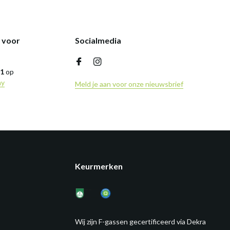
k voor
Socialmedia
,1
op
ny
Meld je aan voor onze nieuwsbrief
Keurmerken
Wij zijn F-gassen gecertificeerd via Dekra