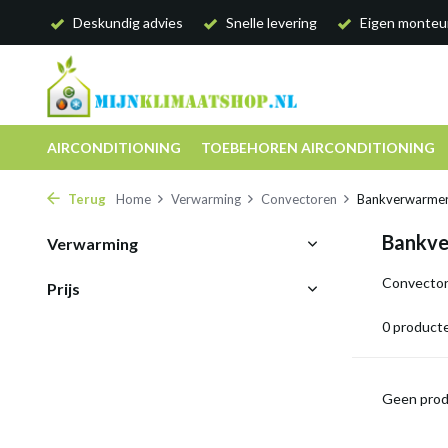
Deskundig advies
Snelle levering
Eigen monteu
AIRCONDITIONING
TOEBEHOREN AIRCONDITIONING
Terug
Home
Verwarming
Convectoren
Bankverwarmer
Bankve
Verwarming
Convector
Prijs
0 product
Geen prod