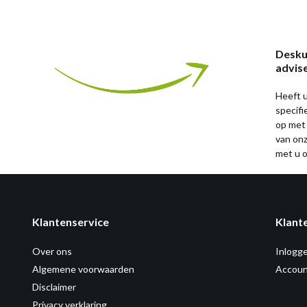
Desku
advis
Heeft u
specif
op met
van on
met u o
Klantenservice
Klant
Over ons
Inlogg
Algemene voorwaarden
Accoun
Disclaimer
Privacy verklaring