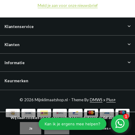
Meld je aan voor onze nieuwsbrief
Klantenservice
Klanten
Informatie
Keurmerken
© 2026 Mijnklimaatshop.nl - Theme By
DMWS
x
Plus+
Wij slaan cookies op om onze website te verbeteren. Is dat akkoord?
Ja
Nee
Meer over cookies »