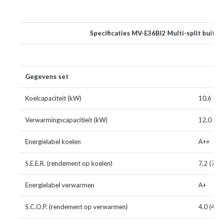
Specificaties MV-E36BI2 Multi-split buite
Gegevens set
Koelcapaciteit (kW)
10,6 (2
Verwarmingscapacitieit (kW)
12,0 (3
Energielabel koelen
A++
S.E.E.R. (rendement op koelen)
7,2 (72
Energielabel verwarmen
A+
S.C.O.P. (rendement op verwarmen)
4,0 (40