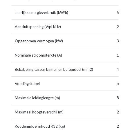
Jaarlijks energieverbruik (kW/h)
515/36
Aansluitspanning (V/pH/Hz)
220-24
Opgenomen vermogen (kW)
3,00/3,
Nominale stroomsterkte (A)
13,3/13
Bekabeling tussen binnen en buitendeel (mm2)
4x1,5 (
Voedingskabel
buiten
Maximale leidinglengte (m)
80
Maximaal hoogteverschil (m)
25
Koudemiddel inhoud R32 (kg)
2,40