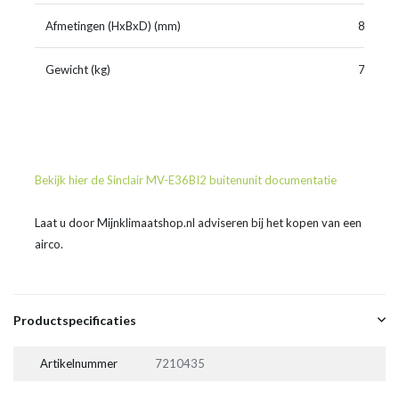
Afmetingen (HxBxD) (mm)
826x1
Gewicht (kg)
72,0
Bekijk hier de Sinclair MV-E36BI2 buitenunit documentatie
Laat u door Mijnklimaatshop.nl adviseren bij het kopen van een
airco.
Productspecificaties
Artikelnummer
7210435