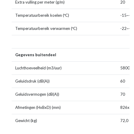
Extra vulling per meter (g/m)
20
Temperatuurbereik koelen (ºC)
-15~+4
Temperatuurbereik verwarmen (ºC)
-22~+2
Gegevens buitendeel
Luchthoeveelheid (m3/uur)
5800
Geluidsdruk (dB(A))
60
Geluidsvermogen (dB(A))
70
Afmetingen (HxBxD) (mm)
826x1
Gewicht (kg)
72,0