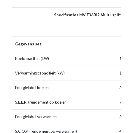
Specificaties MV-E36BI2 Multi-split buite
Gegevens set
Koelcapaciteit (kW)
10,6 (2
Verwarmingscapacitieit (kW)
12,0 (3
Energielabel koelen
A++
S.E.E.R. (rendement op koelen)
7,2 (72
Energielabel verwarmen
A+
S.C.O.P. (rendement op verwarmen)
4,0 (40