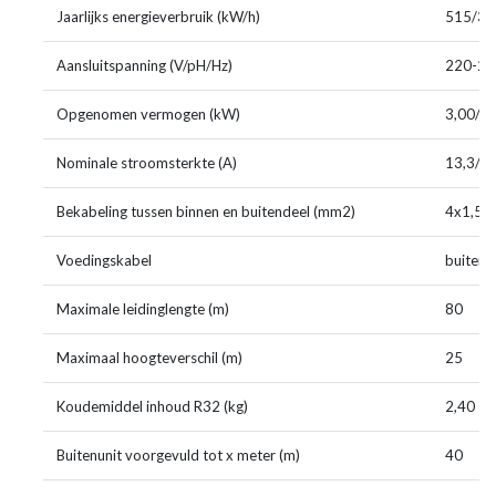
Jaarlijks energieverbruik (kW/h)
515/36
Aansluitspanning (V/pH/Hz)
220-24
Opgenomen vermogen (kW)
3,00/3,
Nominale stroomsterkte (A)
13,3/13
Bekabeling tussen binnen en buitendeel (mm2)
4x1,5 (
Voedingskabel
buiten
Maximale leidinglengte (m)
80
Maximaal hoogteverschil (m)
25
Koudemiddel inhoud R32 (kg)
2,40
Buitenunit voorgevuld tot x meter (m)
40