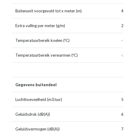
Buitenunit voorgevuld tot x meter (m)
40
Extra vulling per meter (g/m)
20
Temperatuurbereik koelen (ºC)
-15~+4
Temperatuurbereik verwarmen (ºC)
-22~+2
Gegevens buitendeel
Luchthoeveelheid (m3/uur)
5800
Geluidsdruk (dB(A))
60
Geluidsvermogen (dB(A))
70