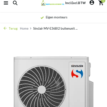
0
Incl.
Excl.
BTW
Eigen monteurs
Terug
Home
Sinclair MV-E36BI2 buitenunit ...