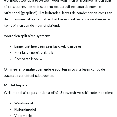
Het meest toegepaste systeem voor woningen en bedrijven is een split
airco systeem. Een split systeem bestaat uit een apart binnen- en
buitendeel (gesplitst!). Het buitendeel bevat de condensor en komt aan
de buitenmuur of op het dak en het binnendeel bevat de verdamper en
komt binnen aan de muur of plafond.
Voordelen split airco systeem:
Binnenunit heeft een zeer laag geluidsniveau
Zeer laag energieverbruik
Compacte inbouw
Om meer informatie over andere soorten airco s te lezen kunt u de
pagina airconditioning bezoeken.
Model bepalen
Welk model airco pas het best bij u? U keuze uit verschillende modellen:
Wandmodel
Plafondmodel
Vloermodel