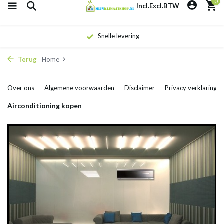
0
Incl.
Excl.
BTW
Snelle levering
Terug
Home
Over ons
Algemene voorwaarden
Disclaimer
Privacy verklaring
Airconditioning kopen