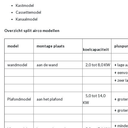
Kastmodel
Cassettemodel
Kanaalmodel
Overzicht split airco modellen
model
montage plaats
pluspu
koelcapaciteit
wandmodel
aan de wand
2,0 tot 8,0 KW
+
lage a
+
eenvo
+
zeer l
5,0 tot 14,0
Plafondmodel
aan het plafond
+
groter
KW
+
groter
+
minde