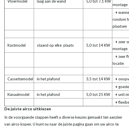
Vloermodel
laag aan de wand
5,0 tot 7,1 KW
montage
+
wanne
rondom he
plaatsen
+
zeer s
Kastmodel
staand op elke plaats
5,0 tot 14 KW
montage
+
zeer f
locatie
Cassettemodel
in het plafond
3,5 tot 14 KW
+
onopv
+
goede 
Kanaalmodel
in het plafond
5,0 tot 25 KW
+
unit ni
+
flexibe
De juiste airco uitkiezen
In de voorgaande stappen heeft u diverse keuzes gemaakt ten aanzien
van airco kopen. U kunt nu naar de juiste pagina gaan om uw airco te