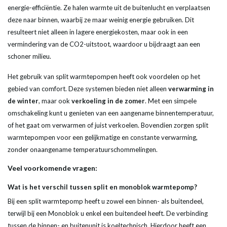
energie-efficiëntie. Ze halen warmte uit de buitenlucht en verplaatsen
deze naar binnen, waarbij ze maar weinig energie gebruiken. Dit
resulteert niet alleen in lagere energiekosten, maar ook in een
vermindering van de CO2-uitstoot, waardoor u bijdraagt aan een
schoner milieu.
Het gebruik van split warmtepompen heeft ook voordelen op het
gebied van comfort. Deze systemen bieden niet alleen
verwarming in
de winter
, maar ook
verkoeling in de zomer
. Met een simpele
omschakeling kunt u genieten van een aangename binnentemperatuur,
of het gaat om verwarmen of juist verkoelen. Bovendien zorgen split
warmtepompen voor een gelijkmatige en constante verwarming,
zonder onaangename temperatuurschommelingen.
Veel voorkomende vragen:
Wat is het verschil tussen split en monoblok warmtepomp?
Bij een split warmtepomp heeft u zowel een binnen- als buitendeel,
terwijl bij een Monoblok u enkel een buitendeel heeft. De verbinding
tussen de binnen- en buitenunit is koeltechnisch. Hierdoor heeft een