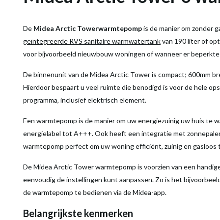
De
Midea Arctic Tower
warmtepomp
is de manier om zonder 
geïntegreerde RVS sanitaire warmwatertank
van 190 liter of opt
voor bijvoorbeeld nieuwbouw woningen of wanneer er beperkte 
De binnenunit van de Midea Arctic Tower is compact; 600mm bre
Hierdoor bespaart u veel ruimte die benodigd is voor de hele op
programma, inclusief elektrisch element.
Een warmtepomp is de manier om uw energiezuinig uw huis te w
energielabel tot A+++. Ook heeft een integratie met zonnepalen
warmtepomp perfect om uw woning efficiënt, zuinig en gasloos
De Midea Arctic Tower warmtepomp is voorzien van een handige,
eenvoudig de instellingen kunt aanpassen. Zo is het bijvoorbee
de warmtepomp te bedienen via de Midea-app.
Belangrijkste kenmerken