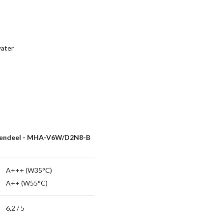
water
tendeel - MHA-V6W/D2N8-B
A+++ (W35°C)
A++ (W55°C)
6,2 / 5