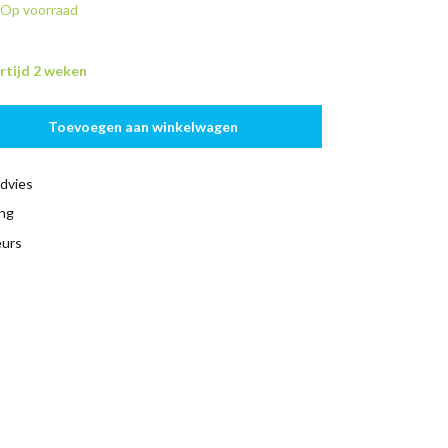
Op voorraad
rtijd 2 weken
Toevoegen aan winkelwagen
dvies
ing
eurs