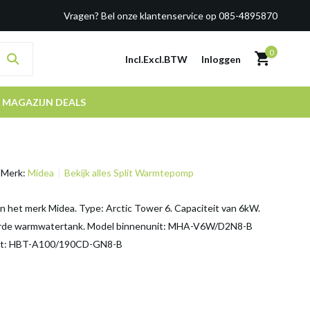
Vragen? Bel onze klantenservice op 085-4895870
0
Incl.
Excl.
BTW
Inloggen
MAGAZIJN DEALS
Merk:
Midea
Bekijk alles Split Warmtepomp
het merk Midea. Type: Arctic Tower 6. Capaciteit van 6kW.
rde warmwatertank. Model binnenunit: MHA-V6W/D2N8-B
nit: HBT-A100/190CD-GN8-B