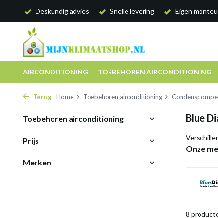
Deskundig advies
Snelle levering
Eigen monteu
AIRCONDITIONING
TOEBEHOREN AIRCONDITIONING
Terug
Home
Toebehoren airconditioning
Condenspompe
Blue D
Toebehoren airconditioning
Verschill
Prijs
Onze me
Merken
8 product