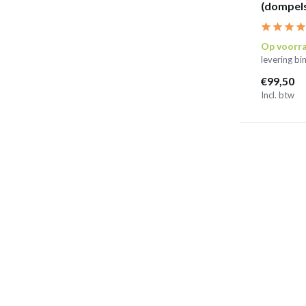
(dompel
Op voorr
levering b
€99,50
Incl. btw