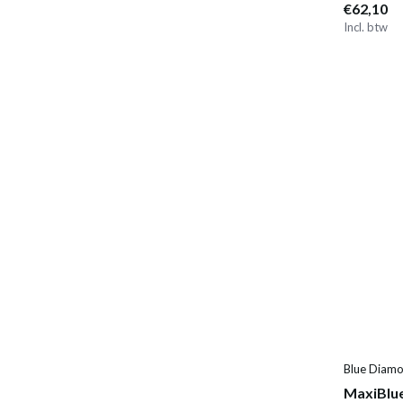
€62,10
Incl. btw
Blue Diam
MaxiBlue