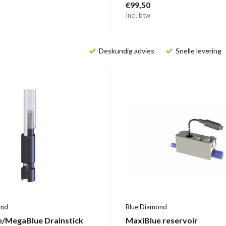
€99,50
Incl. btw
Deskundig advies
Snelle levering
ond
Blue Diamond
/MegaBlue Drainstick
MaxiBlue reservoir