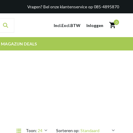
Vragen? Bel onze klantenservice op 085-4895870
0
Incl.
Excl.
BTW
Inloggen
MAGAZIJN DEALS
Toon:
Sorteren op: