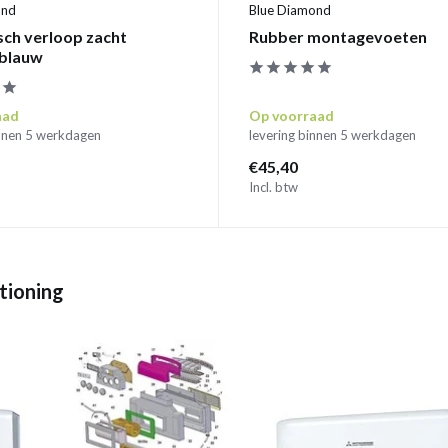
ond
Blue Diamond
sch verloop zacht
Rubber montagevoeten
blauw
aad
Op voorraad
innen 5 werkdagen
levering binnen 5 werkdagen
€45,40
Incl. btw
tioning