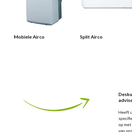
Mobiele Airco
Split Airco
Desku
advis
Heeft u
specif
op met
van on