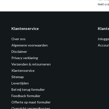
met u o
Klantenservice
Klant
Over ons
Inlogg
Algemene voorwaarden
Accoun
Disclaimer
Privacy verklaring
Verzenden & retourneren
Klantenservice
Sitemap
Levertijden
Bel mij terug formulier
Feedback formulier
Offerte op maat formulier
Overzicht verzendkosten