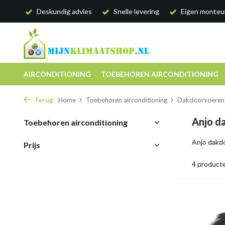
Deskundig advies
Snelle levering
Eigen monteu
AIRCONDITIONING
TOEBEHOREN AIRCONDITIONING
Terug
Home
Toebehoren airconditioning
Dakdoorvoeren
Anjo d
Toebehoren airconditioning
Anjo dakdo
Prijs
4 product