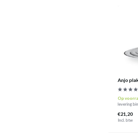
Anjo pl
Op voorr
levering b
€21,20
Incl. btw