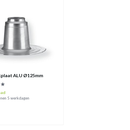
akplaat ALU Ø125mm
aad
innen 5 werkdagen