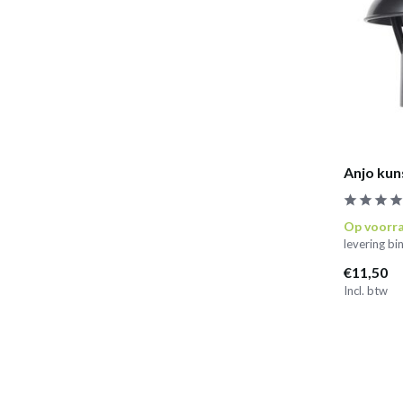
Anjo ku
Op voorr
levering b
€11,50
Incl. btw