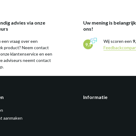
ndig advies via onze
Uw mening is belangrij
eurs
ons!
 een vraag over een
Wij scoren een
9
9,1
iek product? Neem contact
Feedbackcompa
 onze klantenservice en een
ze adviseurs neemt contact
p.
en
Informatie
en
t aanmaken