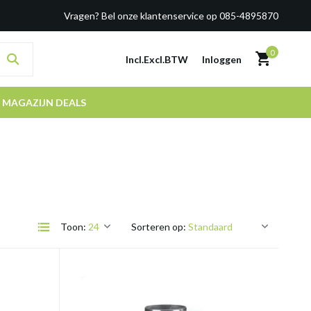
Vragen? Bel onze klantenservice op 085-4895870
0
Incl.
Excl.
BTW
Inloggen
MAGAZIJN DEALS
Toon:
Sorteren op: