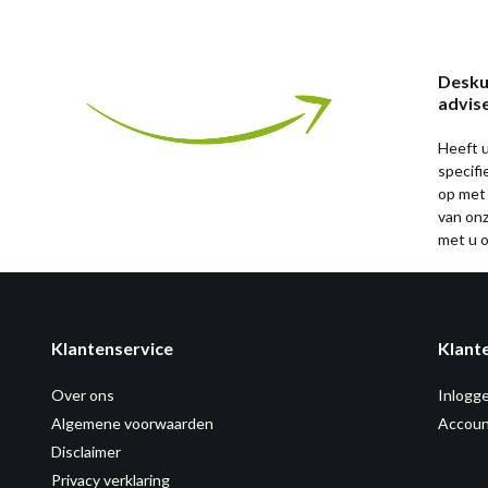
Desku
advis
Heeft u
specif
op met
van on
met u o
Klantenservice
Klant
Over ons
Inlogg
Algemene voorwaarden
Accoun
Disclaimer
Privacy verklaring