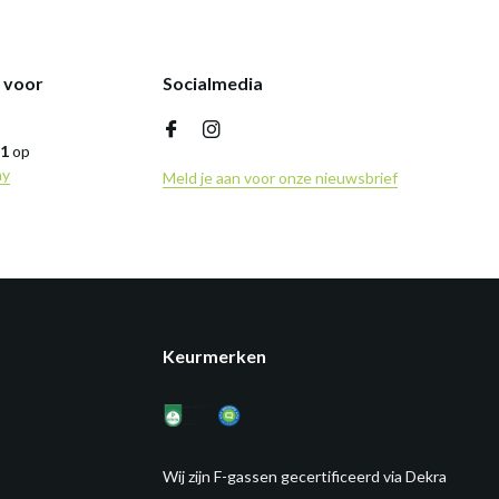
k voor
Socialmedia
,1
op
ny
Meld je aan voor onze nieuwsbrief
Keurmerken
Wij zijn F-gassen gecertificeerd via Dekra