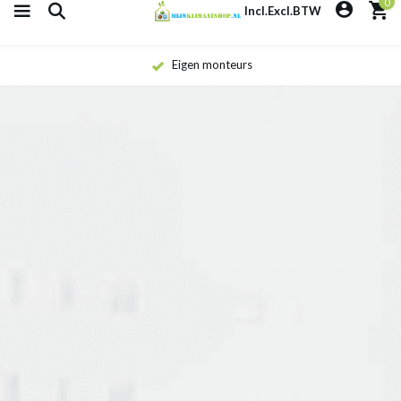
0
Incl.
Excl.
BTW
Deskundig advies