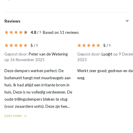
Reviews
4.8
/
Based on 51 reviews
5
5
/
5
/
5
5
Gepost door:
Peter van de Wetering
Gepost door:
Luc@t
op 9 Dece
op 16 November 2025
2023
Deze dempers werken perfect. De
Werkt zeer goed; gedreun en dav
buitenunit hangt met muurbeugels aan
weg.
huis. Ik had altijd een irritante brom in
huis. Deze is nu volledig verdwenen. De
oude trillingsdempers bleken te stug
(voor zwaardere units). Deze zjn hee...
Lees meer