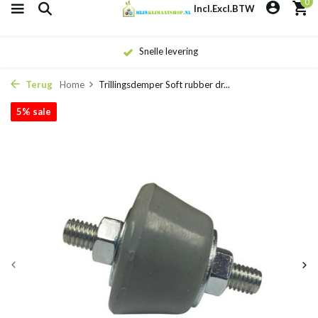
0
Incl.
Excl.
BTW
Snelle levering
Terug
Home
Trillingsdemper Soft rubber dr...
5% sale