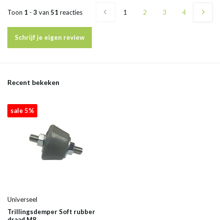
Toon
1
-
3
van
51
reacties
1
2
3
4
5
Schrijf je eigen review
Recent bekeken
sale 5%
Universeel
Trillingsdemper Soft rubber
draad M8