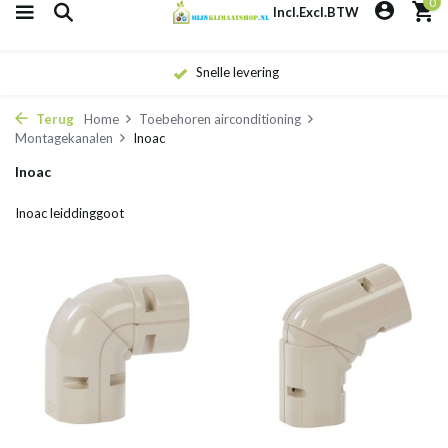
0
Incl.
Excl.
BTW
Snelle levering
Terug
Home
Toebehoren airconditioning
Montagekanalen
Inoac
Inoac
Inoac leiddinggoot