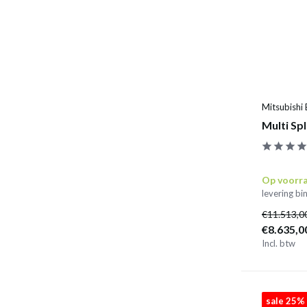
Mitsubishi 
Multi Sp
Op voorr
levering b
€11.513,0
€8.635,0
Incl. btw
sale 25%