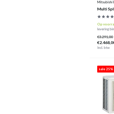
Mitsubishi 
Multi Sp
Op voorr
levering b
€3.291,00
€2.468,0
Incl. btw
sale 25%