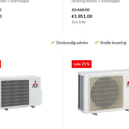
innen 5 werkdagen
levering binnen 5 werkdagen
0
€2.468,00
0
€1.851,00
Incl. btw
Deskundig advies
Snelle levering
sale 25%