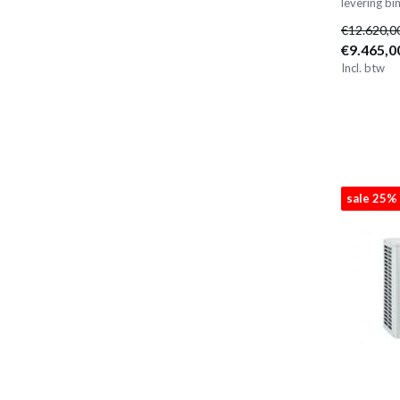
levering b
€12.620,0
€9.465,0
Incl. btw
sale 25%