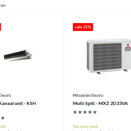
ten
sale 25%
Electric
Mitsubishi Electric
Kanaal unit - KSH
Multi Split - MXZ 2D33VA
aad
Op voorraad