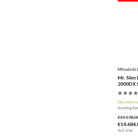
Mitsubishi 
Mr. Slim
2000DX
Op voorr
levering b
€19.578,0
€14.684,
Incl. btw