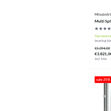
Mitsubishi 
Multi Sp
Op voorr
levering b
€5.094,00
€3.821,0
Incl. btw
sale 25%