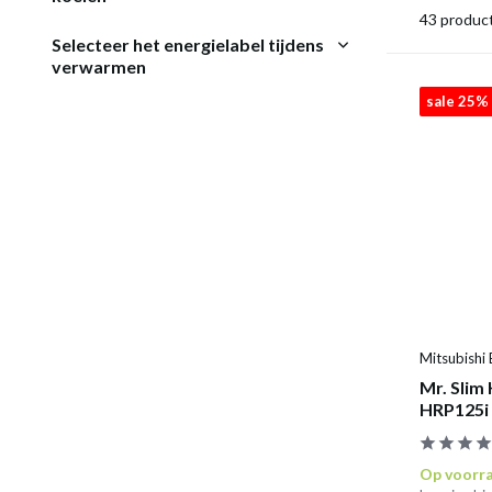
43 produc
Selecteer het energielabel tijdens
verwarmen
sale 25%
Mitsubishi 
Mr. Slim 
HRP125i
Op voorr