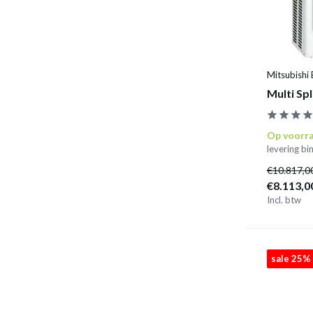
Mitsubishi 
Multi Sp
Op voorr
levering b
€10.817,0
€8.113,0
Incl. btw
sale 25%