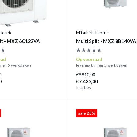
Electric
Mitsubishi Electric
lit - MXZ 6C122VA
Multi Split - MXZ 8B140VA
aad
Op voorraad
innen 5 werkdagen
levering binnen 5 werkdagen
0
€9.910,00
0
€7.433,00
Incl. btw
sale 25%