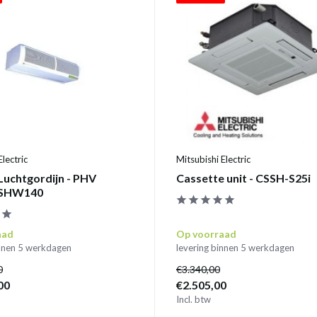
Electric
Mitsubishi Electric
 Luchtgordijn - PHV
Cassette unit - CSSH-S25i
 SHW140
aad
Op voorraad
innen 5 werkdagen
levering binnen 5 werkdagen
0
€3.340,00
00
€2.505,00
Incl. btw