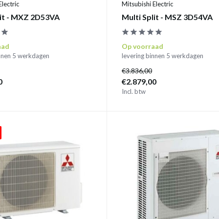
Electric
Mitsubishi Electric
lit - MXZ 2D53VA
Multi Split - MSZ 3D54VA
aad
Op voorraad
innen 5 werkdagen
levering binnen 5 werkdagen
€3.836,00
0
€2.879,00
Incl. btw