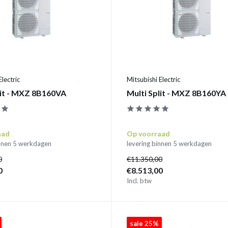
Electric
Mitsubishi Electric
lit - MXZ 8B160VA
Multi Split - MXZ 8B160YA
aad
Op voorraad
innen 5 werkdagen
levering binnen 5 werkdagen
0
€11.350,00
0
€8.513,00
Incl. btw
sale 25%