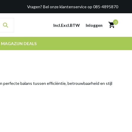
Vragen? Bel onze klantenservice op 085-4895870
0
Incl.
Excl.
BTW
Inloggen
MAGAZIJN DEALS
 perfecte balans tussen efficiëntie, betrouwbaarheid en stijl