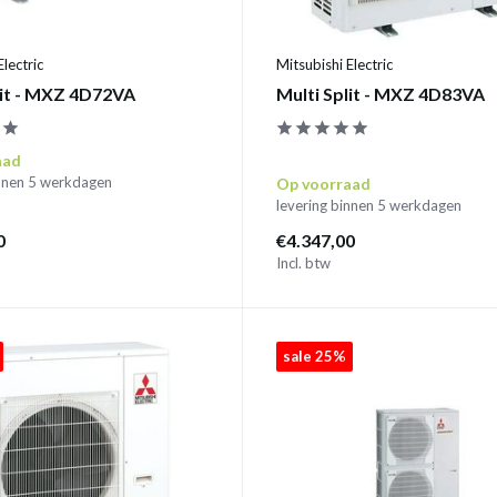
Electric
Mitsubishi Electric
lit - MXZ 4D72VA
Multi Split - MXZ 4D83VA
aad
innen 5 werkdagen
Op voorraad
levering binnen 5 werkdagen
0
€4.347,00
Incl. btw
sale 25%