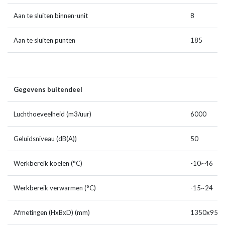
Aan te sluiten binnen-unit
8
Aan te sluiten punten
185
Gegevens buitendeel
Luchthoeveelheid (m3/uur)
6000
Geluidsniveau (dB(A))
50
Werkbereik koelen (°C)
-10~46
Werkbereik verwarmen (°C)
-15~24
Afmetingen (HxBxD) (mm)
1350x950