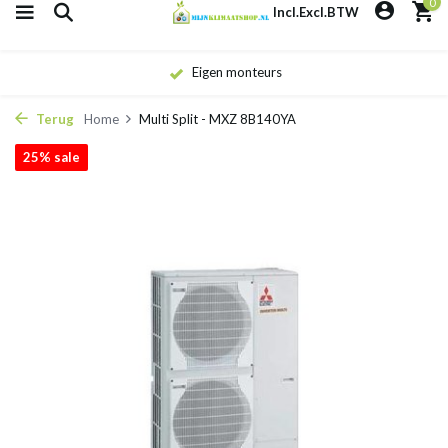
0
Incl.
Excl.
BTW
Eigen monteurs
Terug
Home
Multi Split - MXZ 8B140YA
25% sale