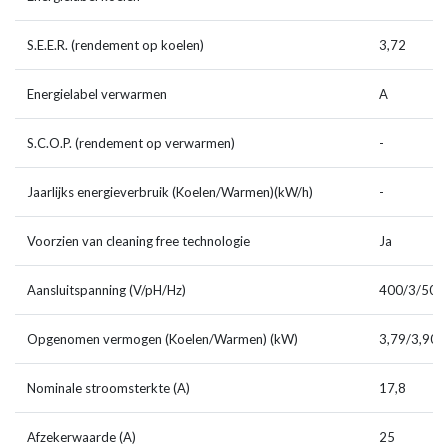
S.E.E.R. (rendement op koelen)
3,72
Energielabel verwarmen
A
S.C.O.P. (rendement op verwarmen)
-
Jaarlijks energieverbruik (Koelen/Warmen)(kW/h)
-
Voorzien van cleaning free technologie
Ja
Aansluitspanning (V/pH/Hz)
400/3/50
Opgenomen vermogen (Koelen/Warmen) (kW)
3,79/3,90
Nominale stroomsterkte (A)
17,8
Afzekerwaarde (A)
25