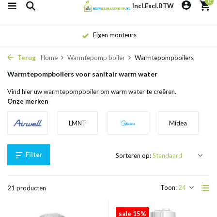
0
Incl.
Excl.
BTW
Eigen monteurs
Terug
Home
Warmtepomp boiler
Warmtepompboilers
Warmtepompboilers voor sanitair warm water
Vind hier uw warmtepompboiler om warm water te creëren.
Onze merken
LMNT
Midea
Filter
Sorteren op:
Toon:
21 producten
sale 15%