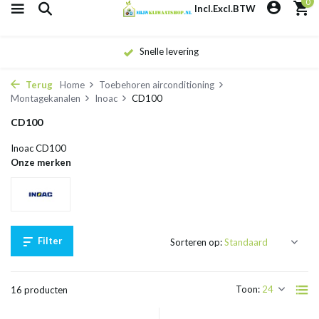
0
Incl.
Excl.
BTW
Snelle levering
Terug
Home
Toebehoren airconditioning
Montagekanalen
Inoac
CD100
CD100
Inoac CD100
Onze merken
Filter
Sorteren op:
Toon:
16 producten