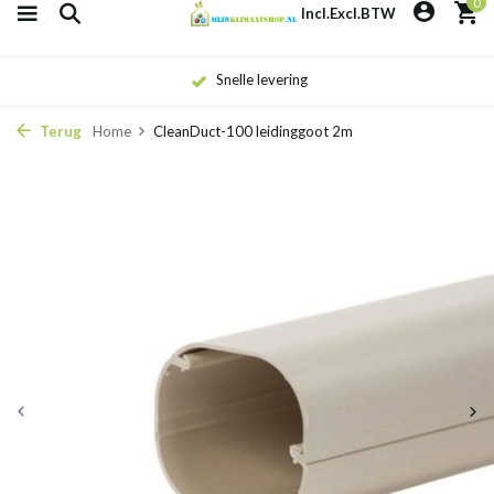
0
Incl.
Excl.
BTW
Snelle levering
Terug
Home
CleanDuct-100 leidinggoot 2m