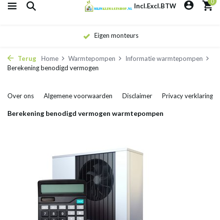
0
Incl.
Excl.
BTW
Eigen monteurs
Terug
Home
Warmtepompen
Informatie warmtepompen
Berekening benodigd vermogen
Over ons
Algemene voorwaarden
Disclaimer
Privacy verklaring
Berekening benodigd vermogen warmtepompen