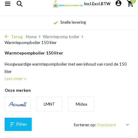
0
Incl.
Excl.
BTW
Snelle levering
Terug
Home
Warmtepomp boiler
Warmtepompboiler 150 liter
Warmtepompboiler 150 liter
Hoogwaardige warmtepompboiler met een inhoud van rond de 150
liter
Lees meer
Onze merken
LMNT
Midea
Filter
Sorteren op: