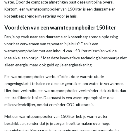
water. Door de compacte afmetingen past deze unit bijna overal.
Kortom, een
warmtepompboiler
van 150
liter
is een duurzame en
kostenbesparende investering voor je huis.
Voordelen van een
warmtepompboiler
150
liter
Ben je op zoek naar een duurzame en kostenbesparende oplossing
voor het verwarmen van tap
water
in je huis? Dan is een
warmtepompboiler
met een
inhoud
van 150
liter
misschien wel de
ideale keuze voor jou! Met deze innovatieve technologie bespaar je niet
alleen
energie
, maar ook geld op je energierekening.
Een
warmtepompboiler
werkt efficiënt door
warmte
uit de
omgevingslucht te halen en deze te gebruiken om
water
te verwarmen.
Hierdoor verbruikt een
warmtepompboiler
veel minder elektriciteit dan
een traditionele
boiler
. Daarnaast is een
warmtepompboiler
ook
milieuvriendelijker, omdat er minder CO2-uitstoot is.
Met een
warmtepompboiler
van 150
liter
heb je warm
water
beschikbaar, zonder dat je je zorgen hoeft te maken over hoge
energiekosten. Bespaar geld en
energie
met een
warmtepompboiler