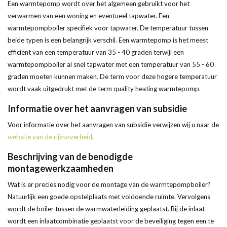
Een
warmtepomp
wordt over het algemeen gebruikt voor het
verwarmen van een woning en eventueel
tapwater
. Een
warmtepompboiler
specifiek voor
tapwater
. De
temperatuur
tussen
beide typen is een belangrijk verschil. Een
warmtepomp
is het meest
efficiënt van een
temperatuur
van 35 - 40 graden terwijl een
warmtepompboiler
al snel
tapwater
met een
temperatuur
van 55 - 60
graden moeten kunnen maken. De term voor deze hogere
temperatuur
wordt vaak uitgedrukt met de term
quality heating
warmtepomp
.
Informatie
over het aanvragen van
subsidie
Voor
informatie
over het aanvragen van
subsidie
verwijzen wij u naar de
website van de rijksoverheid
.
Beschrijving
van de benodigde
montagewerkzaamheden
Wat is er precies nodig voor de montage van de
warmtepompboiler
?
Natuurlijk een goede opstelplaats met voldoende ruimte. Vervolgens
wordt de
boiler
tussen de warmwaterleiding geplaatst. Bij de inlaat
wordt een inlaatcombinatie geplaatst voor de beveiliging tegen een te