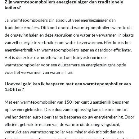
Zijn warmtepompboilers energiezuiniger dan traditionele
boilers?
Ja, warmtepompboilers zijn absoluut veel energiezuiniger dan
traditionele boilers. Dit komt doordat warmtepompboilers
warmte
uit
de omgeving halen en deze gebruiken om
water
te verwarmen, in plaats
van zelf
energie
te verbruiken om
water
te verwarmen. Hierdoor is het
energieverbruik van warmtepompboilers lager en daardoor efficiënter.
Het is dus zeker de moeite waard om te investeren in een
warmtepompboiler
voor een duurzamere en energiezuinigere optie
voor het verwarmen van
water
in huis.
Hoeveel geld kan ik besparen met een
warmtepompboiler
van
150
liter
?
Met een
warmtepompboiler
van 150
liter
kunt u aanzienlijk besparen
op uw energiekosten. Deze duurzame oplossing kan u helpen om tot
wel honderden euro's per jaar te besparen op uw energierekening. Door
efficiënt gebruik te maken van de
warmte
uit de omgevingslucht,
verbruikt een
warmtepompboiler
veel minder elektriciteit dan een