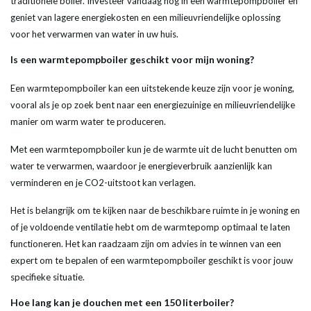
traditionele
boiler
. Investeer vandaag nog in een
warmtepompboiler
en
geniet van lagere energiekosten en een milieuvriendelijke oplossing
voor het verwarmen van
water
in uw huis.
Is een
warmtepompboiler
geschikt voor mijn woning?
Een
warmtepompboiler
kan een uitstekende keuze zijn voor je woning,
vooral als je op zoek bent naar een energiezuinige en milieuvriendelijke
manier om warm
water
te produceren.
Met een
warmtepompboiler
kun je de
warmte
uit de
lucht
benutten om
water
te verwarmen, waardoor je energieverbruik aanzienlijk kan
verminderen en je CO2-uitstoot kan verlagen.
Het is belangrijk om te kijken naar de beschikbare ruimte in je woning en
of je voldoende ventilatie hebt om de
warmtepomp
optimaal te laten
functioneren. Het kan raadzaam zijn om advies in te winnen van een
expert om te bepalen of een
warmtepompboiler
geschikt is voor jouw
specifieke situatie.
Hoe lang kan je douchen met een 150
liter
boiler
?