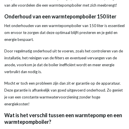
van alle voordelen die een
warmtepompboiler
met zich meebrengt!
Onderhoud van een
warmtepomp
boiler
150
liter
Het onderhouden van een
warmtepompboiler
van 150
liter
is essentieel
om ervoor te zorgen dat deze optimaal blijft presteren en je geld en
energie
bespaart.
Door regelmatig onderhoud uit te voeren, zoals het controleren van de
installatie, het reinigen van de filters en eventueel vervangen van de
anode
, voorkom je dat de
boiler
inefficiënt wordt en meer
energie
verbruikt dan nodig is.
Mocht er toch een probleem zijn dan zit er
garantie
op de apparatuur.
Deze
garantie
is afhankelijk van goed uitgevoerd onderhoud. Zo geniet
je van een constante warmwatervoorziening zonder hoge
energiekosten!
Wat is het verschil tussen een
warmtepomp
en een
warmtepomp
boiler
?