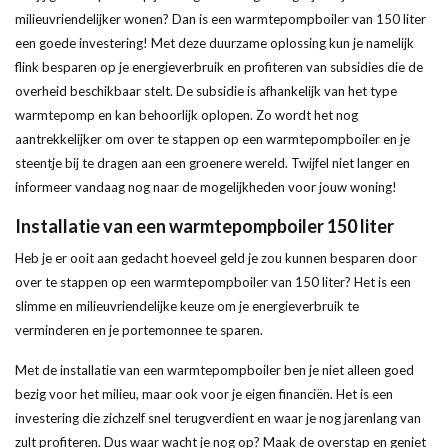
milieuvriendelijker wonen? Dan is een
warmtepompboiler
van 150
liter
een goede investering! Met deze duurzame oplossing kun je namelijk
flink besparen op je energieverbruik en profiteren van subsidies die de
overheid beschikbaar stelt. De
subsidie
is afhankelijk van het type
warmtepomp
en kan behoorlijk oplopen. Zo wordt het nog
aantrekkelijker om over te stappen op een
warmtepompboiler
en je
steentje bij te dragen aan een groenere wereld. Twijfel niet langer en
informeer vandaag nog naar de mogelijkheden voor jouw woning!
Installatie van een
warmtepomp
boiler
150
liter
Heb je er ooit aan gedacht hoeveel geld je zou kunnen besparen door
over te stappen op een
warmtepompboiler
van 150
liter
? Het is een
slimme en milieuvriendelijke keuze om je energieverbruik te
verminderen en je portemonnee te sparen.
Met de installatie van een
warmtepompboiler
ben je niet alleen goed
bezig voor het milieu, maar ook voor je eigen financiën. Het is een
investering die zichzelf snel terugverdient en waar je nog jarenlang van
zult profiteren. Dus waar wacht je nog op? Maak de overstap en geniet