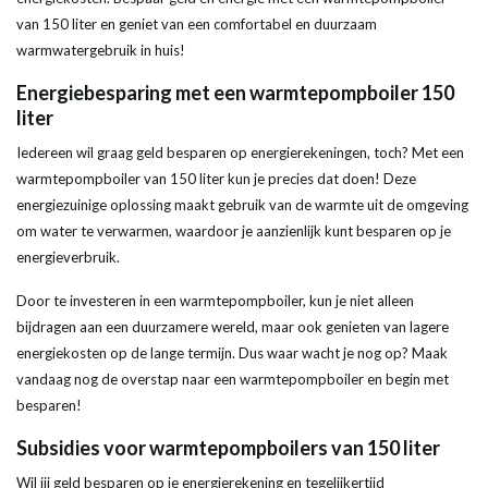
van 150
liter
en geniet van een comfortabel en duurzaam
warmwatergebruik in huis!
Energiebesparing met een
warmtepompboiler
150
liter
Iedereen wil graag geld besparen op energierekeningen, toch? Met een
warmtepompboiler
van 150
liter
kun je precies dat doen! Deze
energiezuinige oplossing maakt gebruik van de
warmte
uit de omgeving
om
water
te verwarmen, waardoor je aanzienlijk kunt besparen op je
energieverbruik.
Door te investeren in een
warmtepompboiler
, kun je niet alleen
bijdragen aan een duurzamere wereld, maar ook genieten van lagere
energiekosten op de lange termijn. Dus waar wacht je nog op? Maak
vandaag nog de overstap naar een
warmtepompboiler
en begin met
besparen!
Subsidies voor warmtepompboilers van 150
liter
Wil jij geld besparen op je energierekening en tegelijkertijd