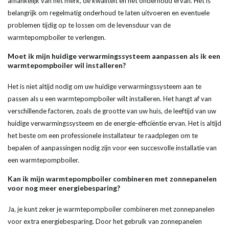
afhankelijk van het
merk
, de
kwaliteit
en het onderhoud ervan. Het is
belangrijk om regelmatig onderhoud te laten uitvoeren en eventuele
problemen tijdig op te lossen om de levensduur van de
warmtepompboiler
te verlengen.
Moet ik mijn huidige verwarmingssysteem aanpassen als ik een
warmtepompboiler
wil installeren?
Het is niet altijd nodig om uw huidige verwarmingssysteem aan te
passen als u een
warmtepompboiler
wilt installeren. Het hangt af van
verschillende factoren, zoals de grootte van uw huis, de leeftijd van uw
huidige verwarmingssysteem en de
energie
-efficiëntie ervan. Het is altijd
het beste om een professionele installateur te raadplegen om te
bepalen of aanpassingen nodig zijn voor een succesvolle installatie van
een
warmtepompboiler
.
Kan ik mijn
warmtepompboiler
combineren met zonnepanelen
voor nog meer energiebesparing?
Ja, je kunt zeker je
warmtepompboiler
combineren met zonnepanelen
voor extra energiebesparing. Door het gebruik van zonnepanelen