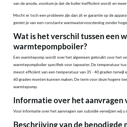
van de
anode
, voorkom je dat de
boiler
inefficiënt wordt en mee
Mocht er toch een probleem zijn dan zit er
garantie
op de appara
geniet je van een constante warmwatervoorziening zonder hog
Wat is het verschil tussen een
w
warmtepomp
boiler
?
Een
warmtepomp
wordt over het algemeen gebruikt voor het 
warmtepompboiler
specifiek voor
tapwater
. De
temperatuur
tuss
meest efficiënt van een
temperatuur
van 35 - 40 graden terwijl
60 graden moeten kunnen maken. De term voor deze hogere
te
warmtepomp
.
Informatie
over het aanvragen
Voor
informatie
over het aanvragen van
subsidie
verwijzen wij u
Beschrijving
van de benodigde