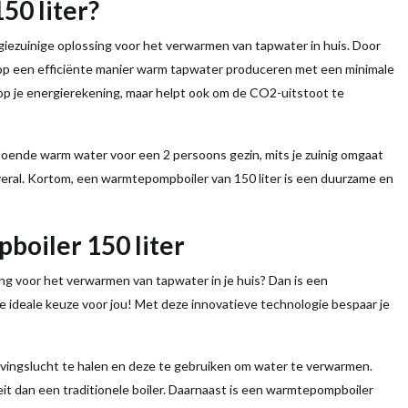
150
liter
?
giezuinige oplossing voor het verwarmen van
tapwater
in huis. Door
p een efficiënte manier warm
tapwater
produceren met een minimale
n op je energierekening, maar helpt ook om de CO2-uitstoot te
ldoende warm
water
voor een 2 persoons gezin, mits je zuinig omgaat
veral. Kortom, een
warmtepompboiler
van 150
liter
is een duurzame en
boiler
150
liter
ng voor het verwarmen van tap
water
in je huis? Dan is een
e ideale keuze voor jou! Met deze innovatieve technologie bespaar je
vingslucht te halen en deze te gebruiken om
water
te verwarmen.
eit dan een traditionele
boiler
. Daarnaast is een
warmtepompboiler