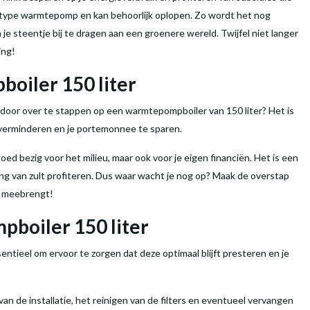
 type
warmtepomp
en kan behoorlijk oplopen. Zo wordt het nog
 je steentje bij te dragen aan een groenere wereld. Twijfel niet langer
ing!
p
boiler
150
liter
 door over te stappen op een
warmtepompboiler
van 150
liter
? Het is
e verminderen en je portemonnee te sparen.
goed bezig voor het milieu, maar ook voor je eigen financiën. Het is een
lang van zult profiteren. Dus waar wacht je nog op? Maak de overstap
 meebrengt!
mp
boiler
150
liter
sentieel om ervoor te zorgen dat deze optimaal blijft presteren en je
an de installatie, het reinigen van de filters en eventueel vervangen