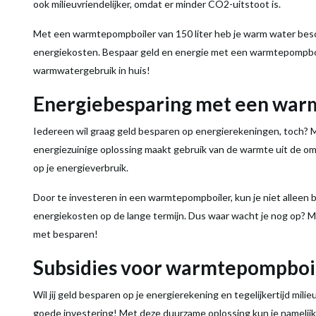
ook milieuvriendelijker, omdat er minder CO2-uitstoot is.
Met een
warmtepompboiler
van 150
liter
heb je warm
water
besc
energiekosten. Bespaar geld en
energie
met een
warmtepompbo
warmwatergebruik in huis!
Energiebesparing met een
warm
Iedereen wil graag geld besparen op energierekeningen, toch?
energiezuinige oplossing maakt gebruik van de
warmte
uit de o
op je energieverbruik.
Door te investeren in een
warmtepompboiler
, kun je niet allee
energiekosten op de lange termijn. Dus waar wacht je nog op? 
met besparen!
Subsidies voor warmtepompboi
Wil jij geld besparen op je energierekening en tegelijkertijd mil
goede investering! Met deze duurzame oplossing kun je namelijk 