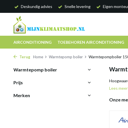
Deskundig advies
Snelle levering
Eigen monteu
AIRCONDITIONING
TOEBEHOREN AIRCONDITIONING
Terug
Home
Warmtepomp boiler
Warmtepompboiler 150 
Warmte
Warmtepomp boiler
Hoogwaard
Prijs
Lees mee
Merken
Onze me