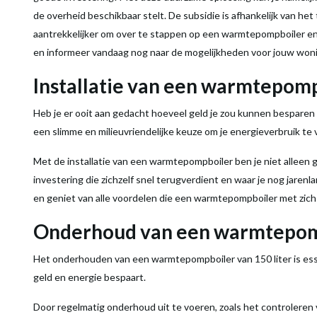
de overheid beschikbaar stelt. De
subsidie
is afhankelijk van het
aantrekkelijker om over te stappen op een
warmtepompboiler
en
en informeer vandaag nog naar de mogelijkheden voor jouw won
Installatie van een
warmtepom
Heb je er ooit aan gedacht hoeveel geld je zou kunnen besparen
een slimme en milieuvriendelijke keuze om je energieverbruik t
Met de installatie van een
warmtepompboiler
ben je niet alleen 
investering die zichzelf snel terugverdient en waar je nog jaren
en geniet van alle voordelen die een
warmtepompboiler
met zich
Onderhoud van een
warmtepo
Het onderhouden van een
warmtepompboiler
van 150
liter
is es
geld en
energie
bespaart.
Door regelmatig onderhoud uit te voeren, zoals het controleren v