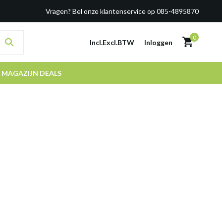
Vragen? Bel onze klantenservice op 085-4895870
0
Incl.
Excl.
BTW
Inloggen
MAGAZIJN DEALS