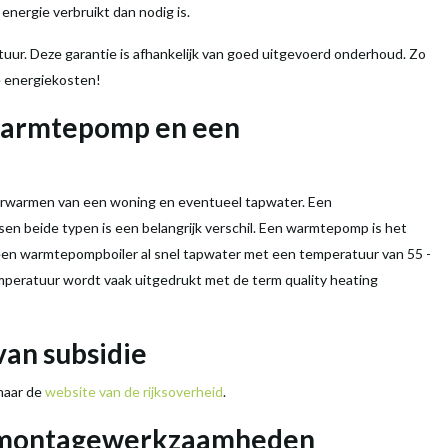
r
energie
verbruikt dan nodig is.
tuur. Deze
garantie
is afhankelijk van goed uitgevoerd onderhoud. Zo
e energiekosten!
armtepomp
en een
verwarmen van een woning en eventueel
tapwater
. Een
en beide typen is een belangrijk verschil. Een
warmtepomp
is het
 een
warmtepompboiler
al snel
tapwater
met een
temperatuur
van 55 -
mperatuur
wordt vaak uitgedrukt met de term
quality heating
 van
subsidie
 naar de
website van de rijksoverheid
.
 montagewerkzaamheden