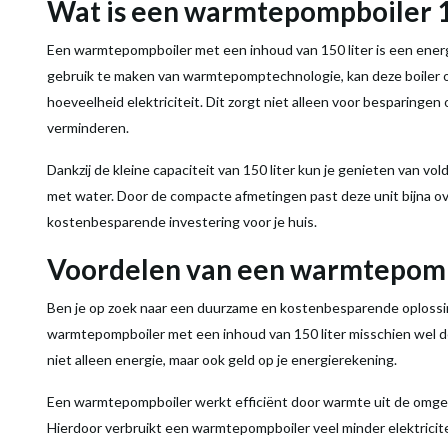
Wat is een
warmtepompboiler
Een
warmtepompboiler
met een
inhoud
van 150
liter
is een ener
gebruik te maken van warmtepomptechnologie, kan deze
boiler
o
hoeveelheid elektriciteit. Dit zorgt niet alleen voor besparinge
verminderen.
Dankzij de kleine capaciteit van 150
liter
kun je genieten van vo
met water. Door de compacte afmetingen past deze unit bijna o
kostenbesparende investering voor je huis.
Voordelen van een
warmtepomp
Ben je op zoek naar een duurzame en kostenbesparende oplossi
warmtepompboiler
met een
inhoud
van 150
liter
misschien wel d
niet alleen
energie
, maar ook geld op je energierekening.
Een
warmtepompboiler
werkt efficiënt door
warmte
uit de omge
Hierdoor verbruikt een
warmtepompboiler
veel minder elektricit