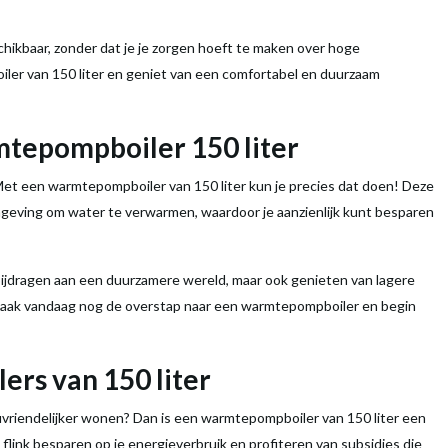
hikbaar, zonder dat je je zorgen hoeft te maken over hoge
iler
van 150
liter
en geniet van een comfortabel en duurzaam
tepompboiler
150
liter
 Met een
warmtepompboiler
van 150
liter
kun je precies dat doen! Deze
mgeving om
water
te verwarmen, waardoor je aanzienlijk kunt besparen
n bijdragen aan een duurzamere wereld, maar ook genieten van lagere
Maak vandaag nog de overstap naar een
warmtepompboiler
en begin
lers van 150
liter
ieuvriendelijker wonen? Dan is een
warmtepompboiler
van 150
liter
een
flink besparen op je energieverbruik en profiteren van subsidies die