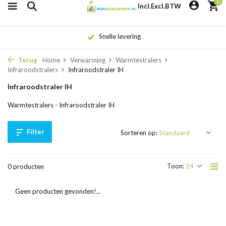
0
Incl.
Excl.
BTW
Snelle levering
Terug
Home
Verwarming
Warmtestralers
Infraroodstralers
Infraroodstraler IH
Infraroodstraler IH
Warmtestralers - Infraroodstraler IH
Filter
Sorteren op:
Toon:
0 producten
Geen producten gevonden!...