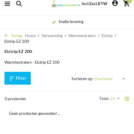
0
Incl.
Excl.
BTW
Snelle levering
Terug
Home
Verwarming
Warmtestralers
Elztrip
Elztrip EZ 200
Elztrip EZ 200
Warmtestralers - Elztrip EZ 200
Filter
Sorteren op:
Toon:
0 producten
Geen producten gevonden!...