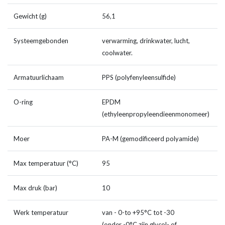
Gewicht (g)
56,1
Systeemgebonden
verwarming, drinkwater, lucht,
coolwater.
Armatuurlichaam
PPS (polyfenyleensulfide)
O-ring
EPDM
(ethyleenpropyleendieenmonomeer)
Moer
PA-M (gemodificeerd polyamide)
Max temperatuur (°C)
95
Max druk (bar)
10
Werk temperatuur
van - 0-to +95°C tot -30
(onder -0°C zijn glycol- of