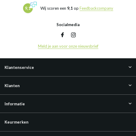
9,1
Wij scoren een
9,1
op
Feedbackcompany
Socialmedia
Meld je aan voor onze nieuwsbrief
Klantenservice
Klanten
Informatie
Keurmerken