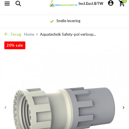
0
Incl.
Excl.
BTW
Snelle levering
Terug
Home
Aquatechnik Safety-pol verloop...
20% sale