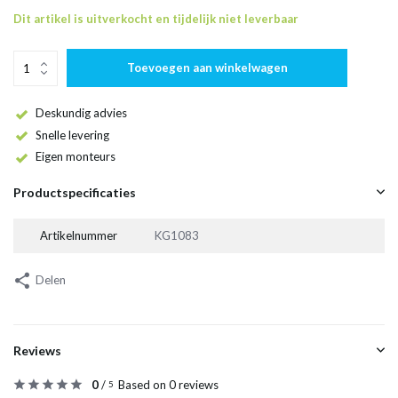
Dit artikel is uitverkocht en tijdelijk niet leverbaar
Toevoegen aan winkelwagen
Deskundig advies
Snelle levering
Eigen monteurs
Productspecificaties
Artikelnummer
KG1083
Delen
Reviews
0
/
Based on 0 reviews
5