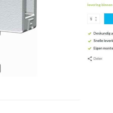
levering binne
Deskundig a
Snelle lever
Eigen mont
Delen