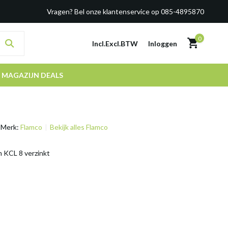
Vragen? Bel onze klantenservice op 085-4895870
0
Incl.
Excl.
BTW
Inloggen
MAGAZIJN DEALS
Merk:
Flamco
Bekijk alles Flamco
m KCL 8 verzinkt