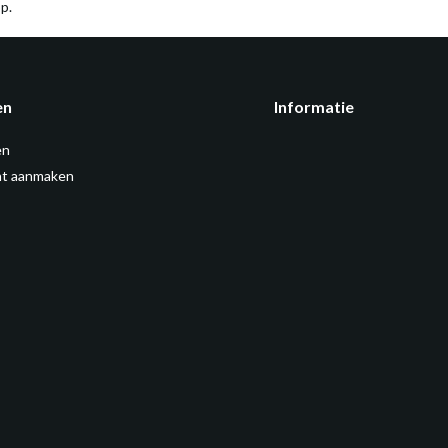
p.
en
Informatie
en
t aanmaken