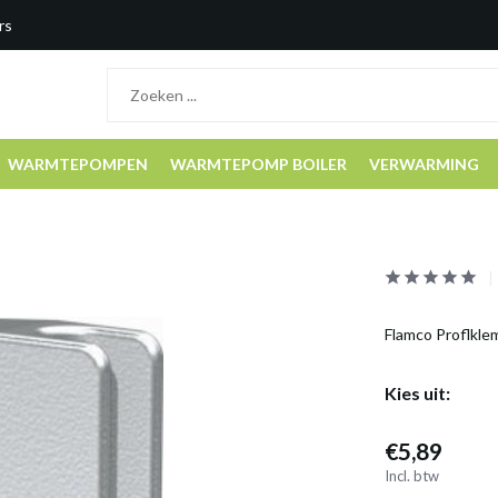
rs
WARMTEPOMPEN
WARMTEPOMP BOILER
VERWARMING
Flamco Proflkle
Kies uit:
€5,89
Incl. btw