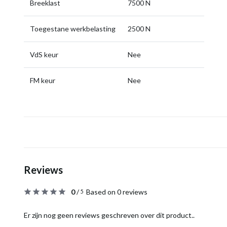
Breeklast
7500 N
Toegestane werkbelasting
2500 N
VdS keur
Nee
FM keur
Nee
Reviews
0
/
Based on 0 reviews
5
Er zijn nog geen reviews geschreven over dit product..