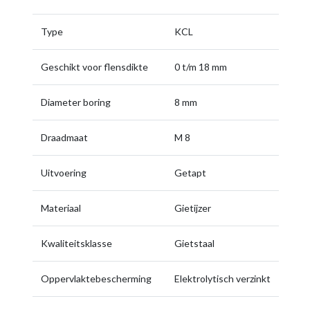
Type
KCL
Geschikt voor flensdikte
0 t/m 18 mm
Diameter boring
8 mm
Draadmaat
M 8
Uitvoering
Getapt
Materiaal
Gietijzer
Kwaliteitsklasse
Gietstaal
Oppervlaktebescherming
Elektrolytisch verzinkt