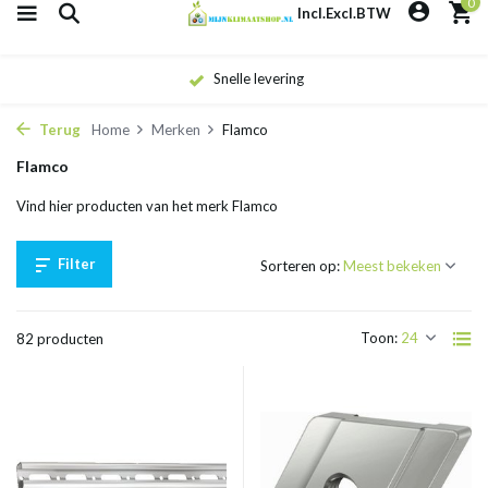
0
Incl.
Excl.
BTW
Snelle levering
Terug
Home
Merken
Flamco
Flamco
Vind hier producten van het merk Flamco
Filter
Sorteren op:
Toon:
82 producten