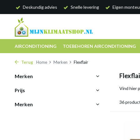
Deskundig advies
Snelle levering
Eigen monteu
AIRCONDITIONING
TOEBEHOREN AIRCONDITIONING
Terug
Home
Merken
Flexflair
Flexflai
Merken
Vind hier 
Prijs
36 produc
Merken