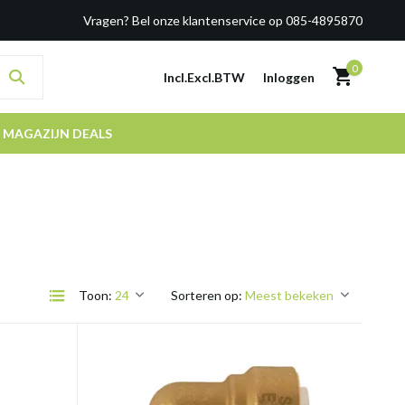
Vragen? Bel onze klantenservice op 085-4895870
0
Incl.
Excl.
BTW
Inloggen
MAGAZIJN DEALS
Toon:
Sorteren op: