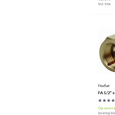
Incl. btw
Flexflair
FA 1/2" 
Op voorr
levering b