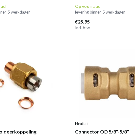
aad
Op voorraad
innen 5 werkdagen
levering binnen 5 werkdagen
€25,95
Incl. btw
Flexflair
soldeerkoppeling
Connector OD 5/8"-5/8"