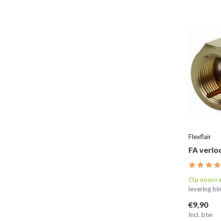
Flexflair
FA verlo
Op voorr
levering b
€9,90
Incl. btw