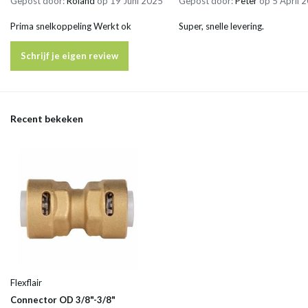
Gepost door:
Roland
op 19 Juni 2025
Gepost door:
Peter
op 5 April 
Prima snelkoppeling Werkt ok
Super, snelle levering.
Schrijf je eigen review
Recent bekeken
Flexflair
Connector OD 3/8"-3/8"