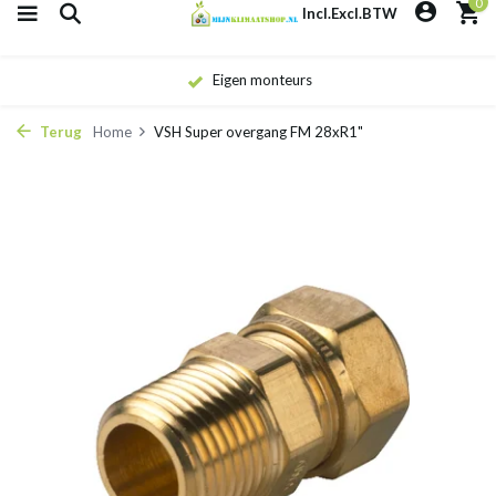
0
Incl.
Excl.
BTW
Eigen monteurs
Terug
Home
VSH Super overgang FM 28xR1"