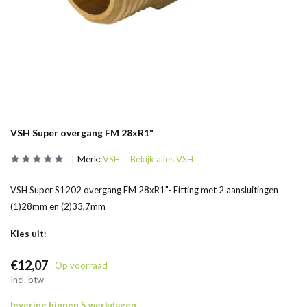
VSH Super overgang FM 28xR1"
Merk:
VSH
Bekijk alles VSH
VSH Super S1202 overgang FM 28xR1"- Fitting met 2 aansluitingen
(1)28mm en (2)33,7mm
Kies uit:
€12,07
Op voorraad
Incl. btw
levering binnen 5 werkdagen