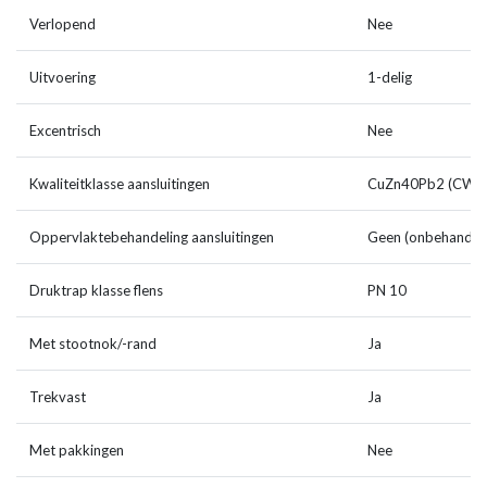
Verlopend
Nee
Uitvoering
1-delig
Excentrisch
Nee
Kwaliteitklasse aansluitingen
CuZn40Pb2 (CW6
Oppervlaktebehandeling aansluitingen
Geen (onbehandel
Druktrap klasse flens
PN 10
Met stootnok/-rand
Ja
Trekvast
Ja
Met pakkingen
Nee