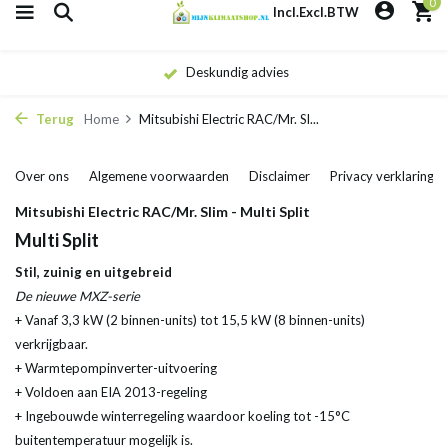
0
Incl.
Excl.
BTW
Deskundig advies
Terug
Home
Mitsubishi Electric RAC/Mr. Sl...
Over ons
Algemene voorwaarden
Disclaimer
Privacy verklaring
Mitsubishi Electric RAC/Mr. Slim - Multi Split
Multi Split
Stil, zuinig en uitgebreid
De nieuwe MXZ-serie
+ Vanaf 3,3 kW (2 binnen-units) tot 15,5 kW (8 binnen-units)
verkrijgbaar.
+ Warmtepompinverter-uitvoering
+ Voldoen aan EIA 2013-regeling
+ Ingebouwde winterregeling waardoor koeling tot -15°C
buitentemperatuur mogelijk is.