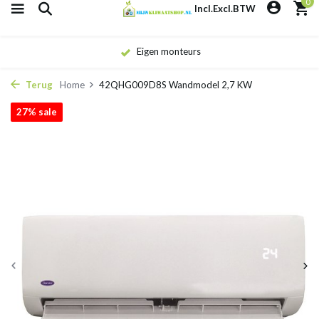
0
Incl.
Excl.
BTW
Eigen monteurs
Terug
Home
42QHG009D8S Wandmodel 2,7 KW
27% sale