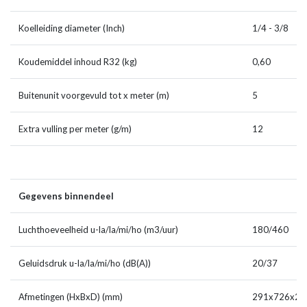
Koelleiding diameter (Inch)
1/4 - 3/8
Koudemiddel inhoud R32 (kg)
0,60
Buitenunit voorgevuld tot x meter (m)
5
Extra vulling per meter (g/m)
12
Gegevens binnendeel
Luchthoeveelheid u-la/la/mi/ho (m3/uur)
180/460
Geluidsdruk u-la/la/mi/ho (dB(A))
20/37
Afmetingen (HxBxD) (mm)
291x726x2