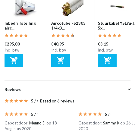
Inbedrijfstelling
Aircotube FS2303
Stuurkabel YSLYu-
airc...
1/4x3...
5x...
€295,00
€40,95
€3,15
Incl. btw
Incl. btw
Incl. btw
Reviews
5
/
Based on 6 reviews
5
5
/
5
/
5
5
Gepost door:
Menno S.
op 18
Gepost door:
Sammy K
op 26 Ju
Augustus 2020
2020