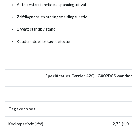
Auto-restart functie na spanningsuitval
Zelfdiagnose en storingsmelding functie
1 Watt standby stand
Koudemiddel lekkagedetectie
Specificaties Carrier 42QHG009D8S wandmode
Gegevens set
Koelcapaciteit (kW)
2,75 (1,0 ~ 3