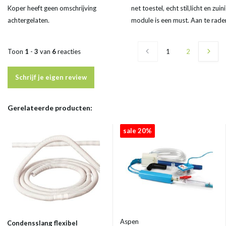
Koper heeft geen omschrijving
net toestel, echt stil,licht en zuini
achtergelaten.
module is een must. Aan te rade
Toon
1
-
3
van
6
reacties
1
2
Schrijf je eigen review
Gerelateerde producten:
sale 20%
Aspen
Condensslang flexibel