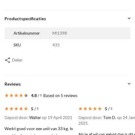
Productspecificaties
Artikelnummer
MI1398
SKU
435
Delen
Reviews
4.8
/
Based on 5 reviews
5
5
/
5
/
5
5
Gepost door:
Walter
op 19 April 2021
Gepost door:
Tom D.
op 24 Jan
2021
Werkt goed voor een unit van 33 kg. In
Als je af wil van geluid dan is dit