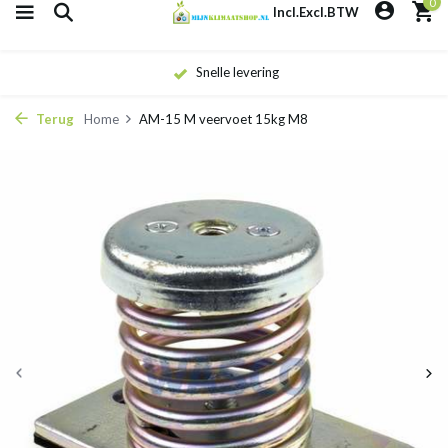
0
Incl.
Excl.
BTW
Snelle levering
Terug
Home
AM-15 M veervoet 15kg M8