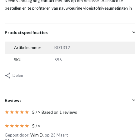
Neem vandaag nog contact met ons op om de losse Drainstick te
bestellen en te profiteren van nauwkeurige vloeistofniveaumetingen in
Productspecificaties
Artikelnummer
BD1312
SKU
596
Delen
Reviews
5
/
Based on 1 reviews
5
5
/
5
Gepost door:
Wim D.
op 23 Maart