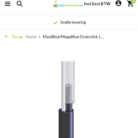
0
Incl.
Excl.
BTW
Snelle levering
Terug
Home
MaxiBlue/MegaBlue Drainstick (...