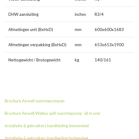
DHW aansluiting
inches
R3/4
Afmetingen unit (BxHxD)
mm
600x600x1683
Afmetingen verpakking (BxHxD)
mm
653x653x1900
Nettogewicht / Brutogewicht
kg
140/161
Brochure Airwell warmtepompen
Brochure Airwell Wellea split warmtepomp 'all in one'
Installatie & gebruikers handleiding binnendeel
Installatie & gebruikers handleiding buitendeel