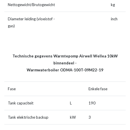
Nettogewicht/Brutogewicht
kg
7
Diameter leiding (vloeistof -
inch
3
gas)
Technische gegevens Warmtepomp Airwell Wellea 10kW
binnendeel -
Warmwaterboiler ODMA-100T-09M22-19
Fase
Enkele fase
Tank capaciteit
L
190
Tank elektrische backup
kW
3