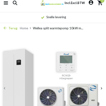
0
Incl.
Excl.
BTW
Snelle levering
Terug
Home
Wellea split warmtepomp 10kW m...