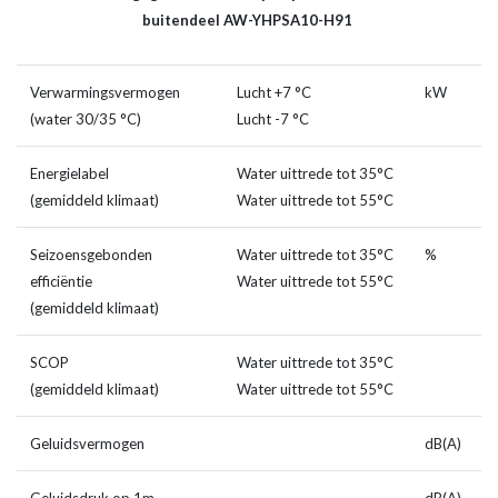
buitendeel AW-YHPSA10-H91
Verwarmingsvermogen
Lucht +7 °C
kW
1
(water 30/35 °C)
Lucht -7 °C
8
Energielabel
Water uittrede tot 35°C
A
(gemiddeld klimaat)
Water uittrede tot 55°C
A
Seizoensgebonden
Water uittrede tot 35°C
%
2
efficiëntie
Water uittrede tot 55°C
1
(gemiddeld klimaat)
SCOP
Water uittrede tot 35°C
5
(gemiddeld klimaat)
Water uittrede tot 55°C
3
Geluidsvermogen
dB(A)
6