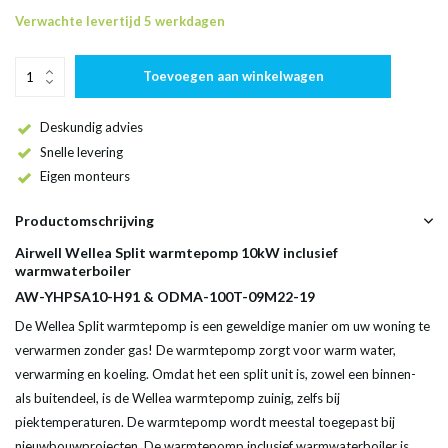
Verwachte levertijd 5 werkdagen
Toevoegen aan winkelwagen
Deskundig advies
Snelle levering
Eigen monteurs
Productomschrijving
Airwell Wellea Split warmtepomp 10kW inclusief
warmwaterboiler
AW-YHPSA10-H91 & ODMA-100T-09M22-19
De Wellea Split warmtepomp is een geweldige manier om uw woning te
verwarmen zonder gas! De warmtepomp zorgt voor warm water,
verwarming en koeling. Omdat het een split unit is, zowel een binnen-
als buitendeel, is de Wellea warmtepomp zuinig, zelfs bij
piektemperaturen. De warmtepomp wordt meestal toegepast bij
nieuwbouwprojecten. De warmtepomp inclusief warmwaterboiler is