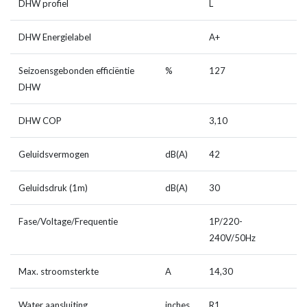
DHW profiel
L
DHW Energielabel
A+
Seizoensgebonden efficiëntie
%
127
DHW
DHW COP
3,10
Geluidsvermogen
dB(A)
42
Geluidsdruk (1m)
dB(A)
30
Fase/Voltage/Frequentie
1P/220-
240V/50Hz
Max. stroomsterkte
A
14,30
Water aansluiting
inches
R1