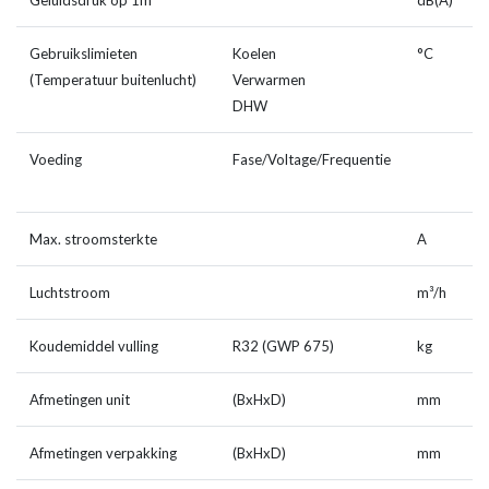
Geluidsdruk op 1m
dB(A)
4
Gebruikslimieten
Koelen
°C
-
(Temperatuur buitenlucht)
Verwarmen
-
DHW
-
Voeding
Fase/Voltage/Frequentie
1
2
Max. stroomsterkte
A
1
Luchtstroom
m³/h
4
Koudemiddel vulling
R32 (GWP 675)
kg
1
Afmetingen unit
(BxHxD)
mm
1
Afmetingen verpakking
(BxHxD)
mm
1