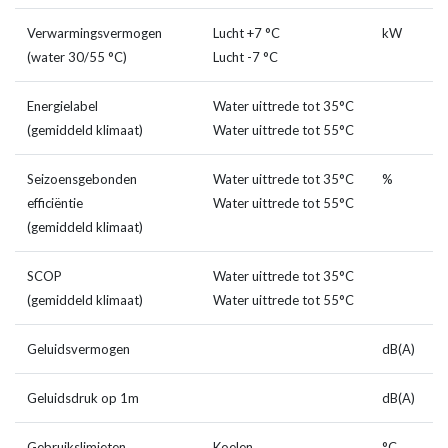
Verwarmingsvermogen
Lucht +7 °C
kW
8
(water 30/55 °C)
Lucht -7 °C
7
Energielabel
Water uittrede tot 35°C
A
(gemiddeld klimaat)
Water uittrede tot 55°C
A
Seizoensgebonden
Water uittrede tot 35°C
%
2
efficiëntie
Water uittrede tot 55°C
1
(gemiddeld klimaat)
SCOP
Water uittrede tot 35°C
5
(gemiddeld klimaat)
Water uittrede tot 55°C
3
Geluidsvermogen
dB(A)
5
Geluidsdruk op 1m
dB(A)
4
Gebruikslimieten
Koelen
°C
-