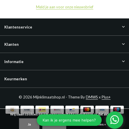
Meld je aan voor onze nieuwsbrief
Klantenservice
Klanten
Informatie
Keurmerken
© 2026 Mijnklimaatshop.nl - Theme By
DMWS
x
Plus+
Wij slaan cookies op om onze website te verbeteren. Is dat akkoord?
Ja
Nee
Meer over cookies »