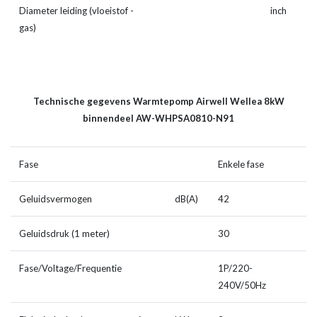
Diameter leiding (vloeistof -
inch
3
gas)
Technische gegevens Warmtepomp Airwell Wellea 8kW
binnendeel AW-WHPSA0810-N91
Fase
Enkele fase
Geluidsvermogen
dB(A)
42
Geluidsdruk (1 meter)
30
Fase/Voltage/Frequentie
1P/220-
240V/50Hz