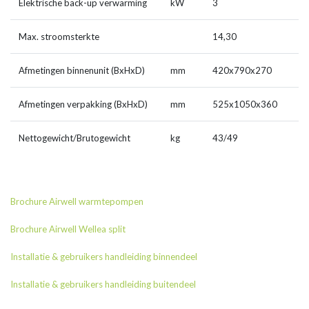
Elektrische back-up verwarming
kW
3
Max. stroomsterkte
14,30
Afmetingen binnenunit (BxHxD)
mm
420x790x270
Afmetingen verpakking (BxHxD)
mm
525x1050x360
Nettogewicht/Brutogewicht
kg
43/49
Brochure Airwell warmtepompen
Brochure Airwell Wellea split
Installatie & gebruikers handleiding binnendeel
Installatie & gebruikers handleiding buitendeel