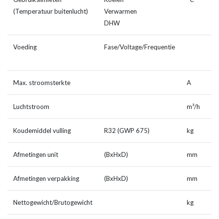
(Temperatuur buitenlucht)
Verwarmen
-
DHW
-
Voeding
Fase/Voltage/Frequentie
1
2
Max. stroomsterkte
A
1
Luchtstroom
m³/h
4
Koudemiddel vulling
R32 (GWP 675)
kg
1
Afmetingen unit
(BxHxD)
mm
1
Afmetingen verpakking
(BxHxD)
mm
1
Nettogewicht/Brutogewicht
kg
7