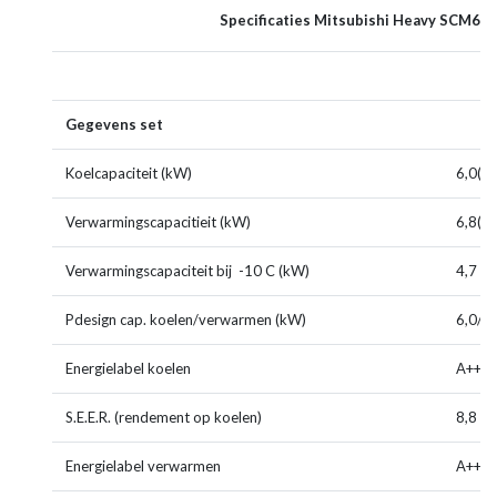
Specificaties Mitsubishi Heavy SCM6
Gegevens set
Koelcapaciteit (kW)
6,0(1,
Verwarmingscapacitieit (kW)
6,8(1,
Verwarmingscapaciteit bij -10 C (kW)
4,7
Pdesign cap. koelen/verwarmen (kW)
6,0/4,
Energielabel koelen
A+++
S.E.E.R. (rendement op koelen)
8,8 (
Energielabel verwarmen
A++