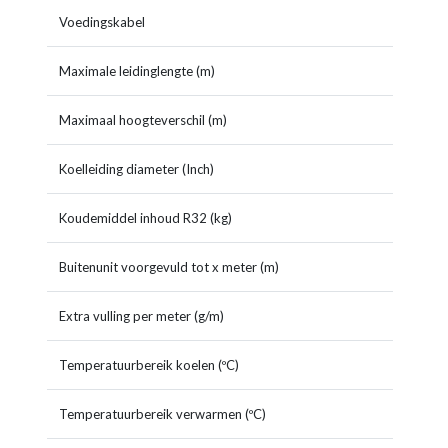
Voedingskabel
buiten
Maximale leidinglengte (m)
40
Maximaal hoogteverschil (m)
15
Koelleiding diameter (Inch)
1/4 - 
Koudemiddel inhoud R32 (kg)
1,80
Buitenunit voorgevuld tot x meter (m)
40
Extra vulling per meter (g/m)
0
Temperatuurbereik koelen (ºC)
-15~+
Temperatuurbereik verwarmen (ºC)
-15~+