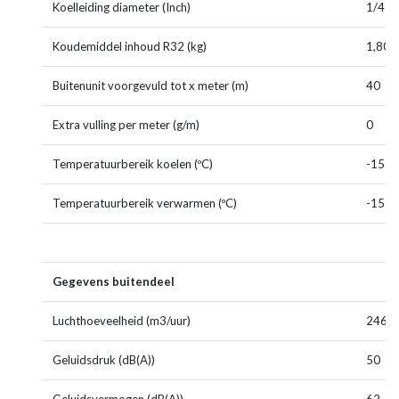
Koelleiding diameter (Inch)
1/4 - 
Koudemiddel inhoud R32 (kg)
1,80
Buitenunit voorgevuld tot x meter (m)
40
Extra vulling per meter (g/m)
0
Temperatuurbereik koelen (ºC)
-15~+
Temperatuurbereik verwarmen (ºC)
-15~+
Gegevens buitendeel
Luchthoeveelheid (m3/uur)
2460
Geluidsdruk (dB(A))
50