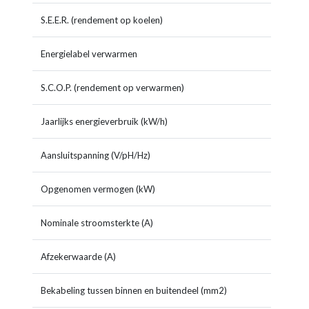
S.E.E.R. (rendement op koelen)
8,8 (
Energielabel verwarmen
A++
S.C.O.P. (rendement op verwarmen)
4,7 (
Jaarlijks energieverbruik (kW/h)
199/
Aansluitspanning (V/pH/Hz)
230/1
Opgenomen vermogen (kW)
1,32/
Nominale stroomsterkte (A)
5,8/6,
Afzekerwaarde (A)
16T
Bekabeling tussen binnen en buitendeel (mm2)
4x1,5