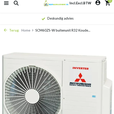
0
Incl.
Excl.
BTW
Deskundig advies
Terug
Home
SCM60ZS-W buitenunit R32 Koude...