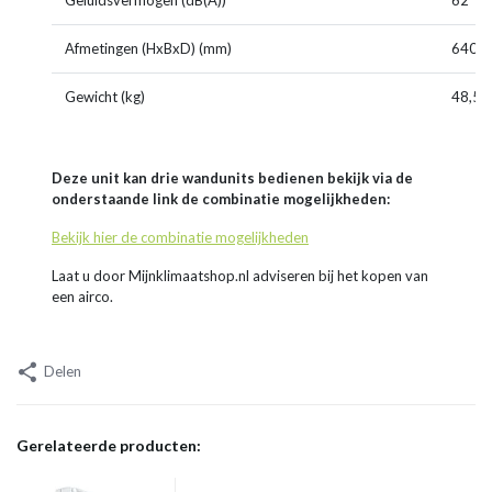
Geluidsvermogen (dB(A))
62
Afmetingen (HxBxD) (mm)
640x
Gewicht (kg)
48,5
Deze unit kan drie wandunits bedienen bekijk via de
onderstaande link de combinatie mogelijkheden:
Bekijk hier de combinatie mogelijkheden
Laat u door Mijnklimaatshop.nl adviseren bij het kopen van
een airco.
Delen
Gerelateerde producten: