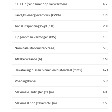
S.C.O.P. (rendement op verwarmen)
4,7 (
Jaarlijks energieverbruik (kW/h)
199/
Aansluitspanning (V/pH/Hz)
230/1
Opgenomen vermogen (kW)
1,32/
Nominale stroomsterkte (A)
5,8/6,
Afzekerwaarde (A)
16T
Bekabeling tussen binnen en buitendeel (mm2)
4x1,5
Voedingskabel
buiten
Maximale leidinglengte (m)
40
Maximaal hoogteverschil (m)
15