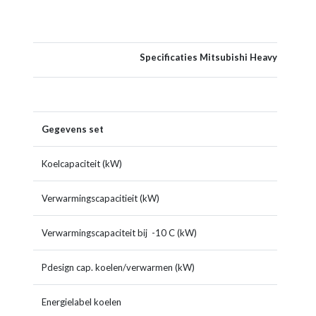
Specificaties Mitsubishi Heavy SCM6
Gegevens set
Koelcapaciteit (kW)
6,0(1,
Verwarmingscapacitieit (kW)
6,8(1,
Verwarmingscapaciteit bij -10 C (kW)
4,7
Pdesign cap. koelen/verwarmen (kW)
6,0/4,
Energielabel koelen
A+++