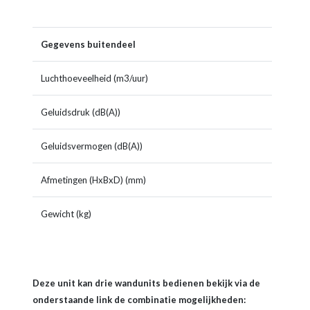
Gegevens buitendeel
Luchthoeveelheid (m3/uur)
2460
Geluidsdruk (dB(A))
50
Geluidsvermogen (dB(A))
62
Afmetingen (HxBxD) (mm)
640x
Gewicht (kg)
48,5
Deze unit kan drie wandunits bedienen bekijk via de
onderstaande link de combinatie mogelijkheden: