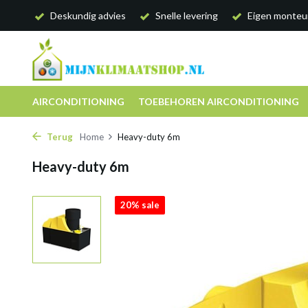
Deskundig advies
Snelle levering
Eigen monteu
AIRCONDITIONING
TOEBEHOREN AIRCONDITIONING
Terug
Home
Heavy-duty 6m
Heavy-duty 6m
20% sale