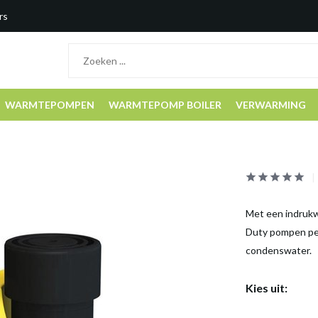
rs
WARMTEPOMPEN
WARMTEPOMP BOILER
VERWARMING
Met een indrukw
Duty pompen per
condenswater.
Kies uit: