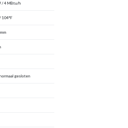
 / 4 MBtu/h
/ 104°F
 mm
m
 normaal gesloten