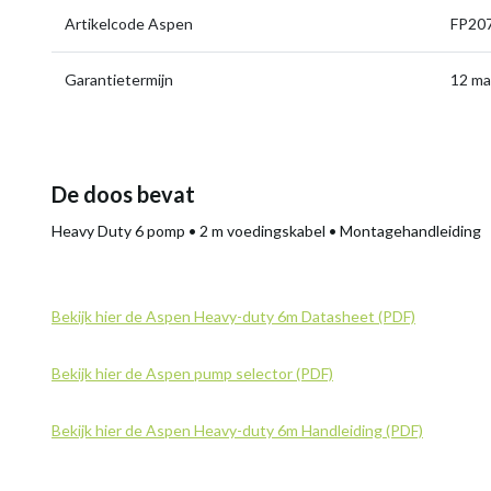
Artikelcode Aspen
FP20
Garantietermijn
12 m
De doos bevat
Heavy Duty 6 pomp • 2 m voedingskabel • Montagehandleiding
Bekijk hier de Aspen Heavy-duty 6m Datasheet (PDF)
Bekijk hier de Aspen pump selector (PDF)
Bekijk hier de Aspen Heavy-duty 6m Handleiding (PDF)