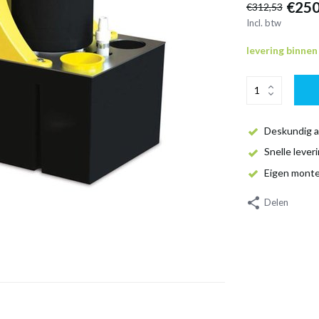
€250
€312,53
Incl. btw
levering binne
Deskundig a
Snelle lever
Eigen mont
Delen