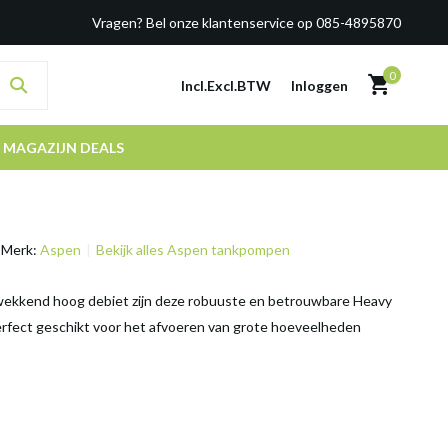
Vragen? Bel onze klantenservice op 085-4895870
0
Incl.
Excl.
BTW
Inloggen
MAGAZIJN DEALS
Merk:
Aspen
Bekijk alles Aspen tankpompen
ekkend hoog debiet zijn deze robuuste en betrouwbare Heavy
fect geschikt voor het afvoeren van grote hoeveelheden