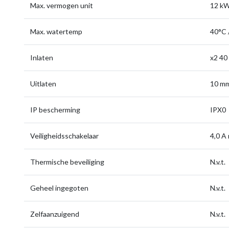
Max. vermogen unit
12 kW
Max. watertemp
40°C 
Inlaten
x2 40
Uitlaten
10 m
IP bescherming
IPX0
Veiligheidsschakelaar
4,0 A
Thermische beveiliging
N.v.t.
Geheel ingegoten
N.v.t.
Zelfaanzuigend
N.v.t.