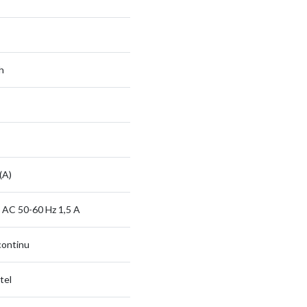
h
(A)
 AC 50-60 Hz 1,5 A
continu
tel