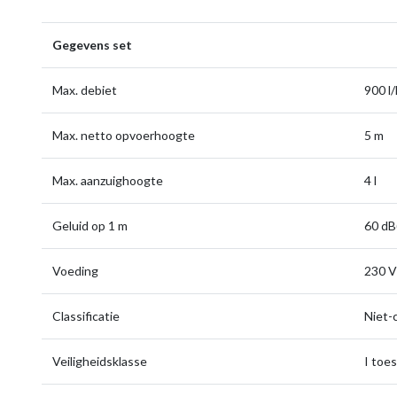
Gegevens set
Max. debiet
900 l/
Max. netto opvoerhoogte
5 m
Max. aanzuighoogte
4 l
Geluid op 1 m
60 dB
Voeding
230 V
Classificatie
Niet-
Veiligheidsklasse
I toes