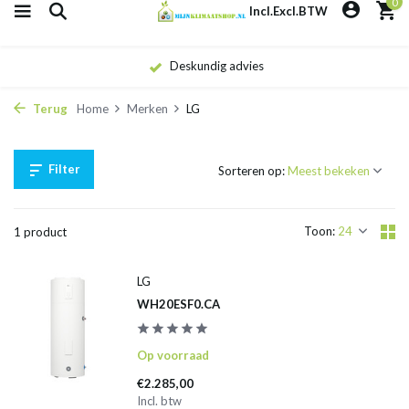
0
Incl.
Excl.
BTW
Deskundig advies
Terug
Home
Merken
LG
Filter
Sorteren op:
Toon:
1 product
LG
WH20ESF0.CA
Op voorraad
€2.285,00
Incl. btw