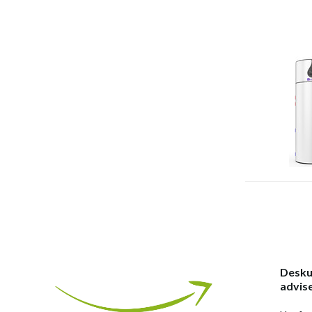
Desku
advis