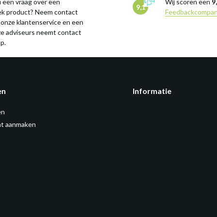
 een vraag over een
Wij scoren een
9
9,1
iek product? Neem contact
Feedbackcompa
 onze klantenservice en een
ze adviseurs neemt contact
p.
en
Informatie
en
t aanmaken