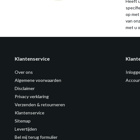
Heeft u
specif
op met
van on
met u o
Klantenservice
Klant
Over ons
Inlogg
Algemene voorwaarden
Accoun
Disclaimer
Privacy verklaring
Verzenden & retourneren
Klantenservice
Sitemap
Levertijden
Bel mij terug formulier