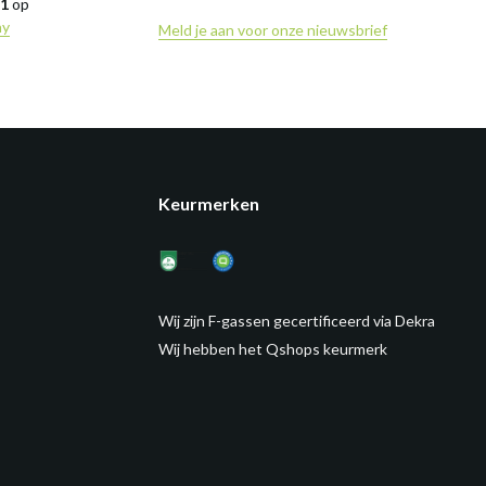
,1
op
ny
Meld je aan voor onze nieuwsbrief
Keurmerken
Wij zijn F-gassen gecertificeerd via Dekra
Wij hebben het Qshops keurmerk