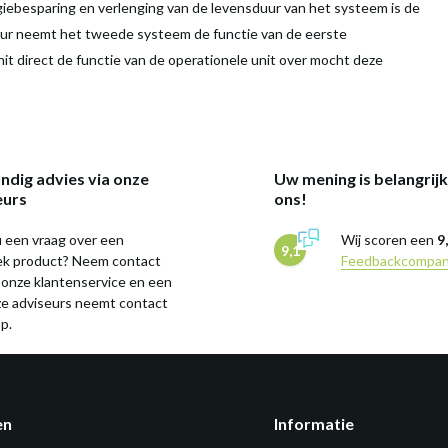
iebesparing en verlenging van de levensduur van het systeem is de
duur neemt het tweede systeem de functie van de eerste
t direct de functie van de operationele unit over mocht deze
ndig advies via onze
Uw mening is belangrij
eurs
ons!
 een vraag over een
Wij scoren een
9
9,1
iek product? Neem contact
Feedbackcompa
 onze klantenservice en een
ze adviseurs neemt contact
p.
en
Informatie