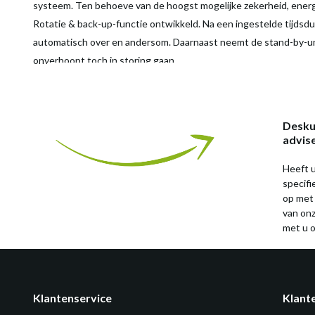
systeem. Ten behoeve van de hoogst mogelijke zekerheid, energ
Rotatie & back-up-functie ontwikkeld. Na een ingestelde tijds
automatisch over en andersom. Daarnaast neemt de stand-by-uni
onverhoopt toch in storing gaan.
Desku
advis
Heeft u
specif
op met
van on
met u o
Klantenservice
Klant