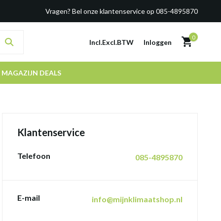
Vragen? Bel onze klantenservice op 085-4895870
0
Incl.
Excl.
BTW
Inloggen
MAGAZIJN DEALS
Klantenservice
Telefoon
085-4895870
E-mail
info@mijnklimaatshop.nl