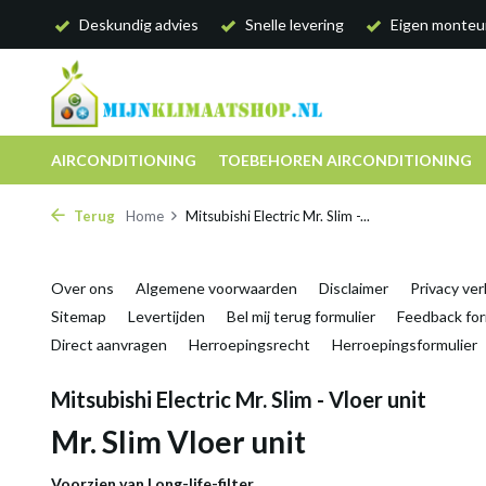
Deskundig advies
Snelle levering
Eigen monteu
AIRCONDITIONING
TOEBEHOREN AIRCONDITIONING
Terug
Home
Mitsubishi Electric Mr. Slim -...
Over ons
Algemene voorwaarden
Disclaimer
Privacy ver
Sitemap
Levertijden
Bel mij terug formulier
Feedback for
Direct aanvragen
Herroepingsrecht
Herroepingsformulier
Mitsubishi Electric Mr. Slim - Vloer unit
Mr. Slim Vloer unit
Voorzien van Long-life-filter