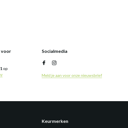
k voor
Socialmedia
,1
op
ny
Meld je aan voor onze nieuwsbrief
Keurmerken