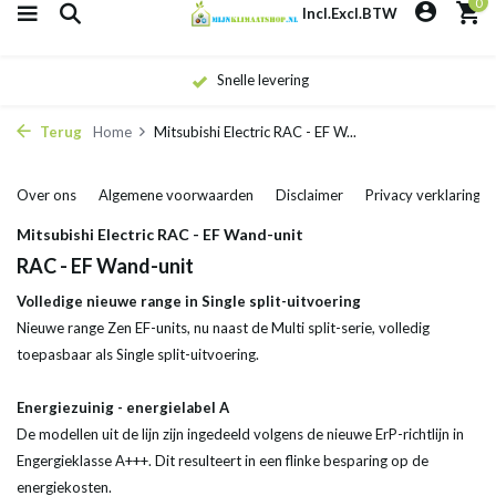
0
Incl.
Excl.
BTW
Snelle levering
Terug
Home
Mitsubishi Electric RAC - EF W...
Over ons
Algemene voorwaarden
Disclaimer
Privacy verklaring
Mitsubishi Electric RAC - EF Wand-unit
RAC - EF Wand-unit
Volledige nieuwe range in Single split-uitvoering
Nieuwe range Zen EF-units, nu naast de Multi split-serie, volledig
toepasbaar als Single split-uitvoering.
Energiezuinig - energielabel A
De modellen uit de lijn zijn ingedeeld volgens de nieuwe ErP-richtlijn in
Engergieklasse A+++. Dit resulteert in een flinke besparing op de
energiekosten.