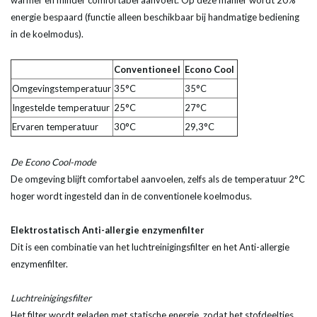
warmer en minder comfortabel aanvoelt. Op deze manier wordt 20%
energie bespaard (functie alleen beschikbaar bij handmatige bediening
in de koelmodus).
Conventioneel
Econo Cool
Omgevingstemperatuur
35°C
35°C
Ingestelde temperatuur
25°C
27°C
Ervaren temperatuur
30°C
29,3°C
De Econo Cool-mode
De omgeving blijft comfortabel aanvoelen, zelfs als de temperatuur 2°C
hoger wordt ingesteld dan in de conventionele koelmodus.
Elektrostatisch Anti-allergie enzymenfilter
Dit is een combinatie van het luchtreinigingsfilter en het Anti-allergie
enzymenfilter.
Luchtreinigingsfilter
Het filter wordt geladen met statische energie, zodat het stofdeeltjes