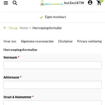
0
Incl.
Excl.
BTW
Eigen monteurs
Terug
Home
Herroepingsformulier
Over ons
Algemene voorwaarden
Disclaimer
Privacy verklaring
Herroepingsformulier