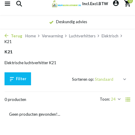
0
Incl.
Excl.
BTW
Deskundig advies
Terug
Home
Verwarming
Luchtverhitters
Elektrisch
K21
K21
Elektrische luchtverhitter K21
Filter
Sorteren op:
Toon:
0 producten
Geen producten gevonden!...