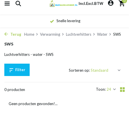
0
Incl.
Excl.
BTW
Snelle levering
Terug
Home
Verwarming
Luchtverhitters
Water
SWS
SWS
Luchtverhitters - water - SWS
Filter
Sorteren op:
Toon:
0 producten
Geen producten gevonden!...