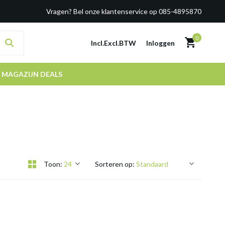
Vragen? Bel onze klantenservice op 085-4895870
0
Incl.
Excl.
BTW
Inloggen
MAGAZIJN DEALS
Toon:
Sorteren op: