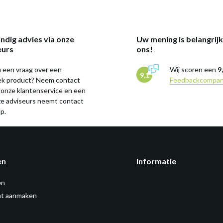
ndig advies via onze
Uw mening is belangrij
eurs
ons!
 een vraag over een
Wij scoren een
9
9,1
iek product? Neem contact
Feedbackcompa
 onze klantenservice en een
ze adviseurs neemt contact
p.
en
Informatie
en
t aanmaken