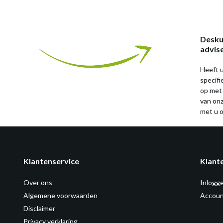
Desku
advis
Heeft u
specif
op met
van on
met u o
Klantenservice
Klant
Over ons
Inlogg
Algemene voorwaarden
Accoun
Disclaimer
Privacy verklaring