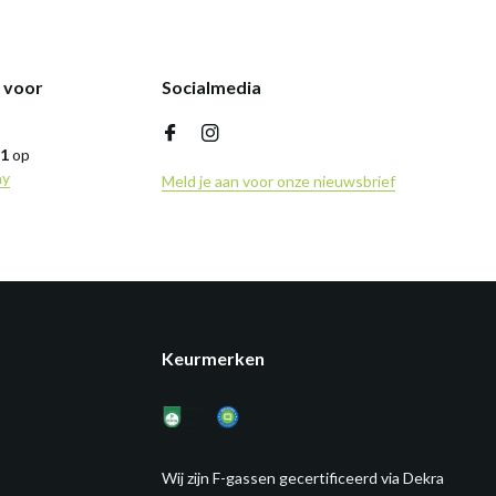
k voor
Socialmedia
,1
op
ny
Meld je aan voor onze nieuwsbrief
Keurmerken
Wij zijn F-gassen gecertificeerd via Dekra