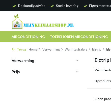
Deskundig advies
Snelle levering
Eigen monteu
AIRCONDITIONING
TOEBEHOREN AIRCONDITIONING
Terug
Home
Verwarming
Warmtestralers
Elztrip
Elz
Elztrip
Verwarming
Warmtestra
Prijs
0 product
Geen prod