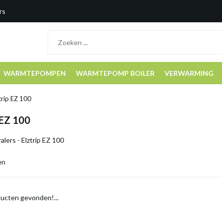
rs
WARMTEPOMPEN
WARMTEPOMP BOILER
VERWARMING
trip EZ 100
 EZ 100
lers - Elztrip EZ 100
en
ucten gevonden!...