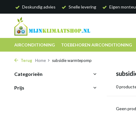
Deskundig advies
Snelle levering
Eigen monteu
AIRCONDITIONING
TOEBEHOREN AIRCONDITIONING
Terug
Home
subsidie warmtepomp
subsid
Categorieën
0 product
Prijs
Geen prod