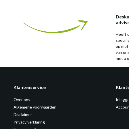
Desku
advis
Heeft u
specif
op met
van on
met u o
Klantenservice
Klant
Over ons
Inlogg
Algemene voorwaarden
Accoun
Disclaimer
Privacy verklaring