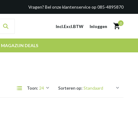
Vragen? Bel onze klantenservice op 085-4895870
0
Incl.
Excl.
BTW
Inloggen
MAGAZIJN DEALS
Toon:
Sorteren op: