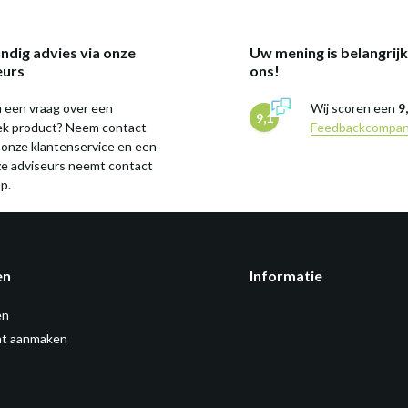
ndig advies via onze
Uw mening is belangrij
eurs
ons!
 een vraag over een
Wij scoren een
9
9,1
iek product? Neem contact
Feedbackcompa
 onze klantenservice en een
ze adviseurs neemt contact
p.
en
Informatie
en
t aanmaken