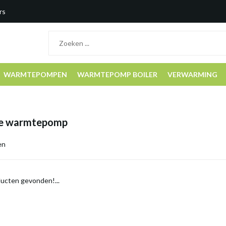
rs
WARMTEPOMPEN
WARMTEPOMP BOILER
VERWARMING
ie warmtepomp
en
ucten gevonden!...