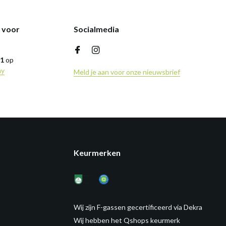
k voor
Socialmedia
,1
op
ny
Meld je aan voor onze nieuwsbrief
Keurmerken
Wij zijn F-gassen gecertificeerd via Dekra
Wij hebben het Qshops keurmerk