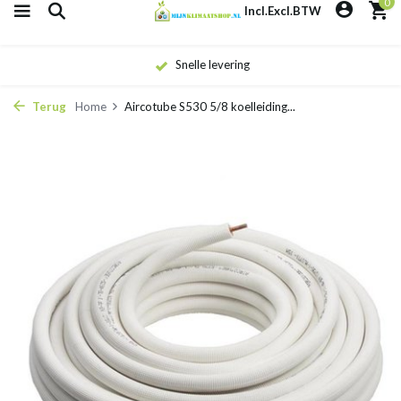
0
Incl.
Excl.
BTW
Snelle levering
Terug
Home
Aircotube S530 5/8 koelleiding...