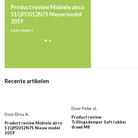
Product review Mobiele airco
Product review
ber
51QPD012N7S Nieuw model
Trillingsdemper Soft
2019
draad M8
Lees meer
Lees meer
Recente artikelen
Door
Peter vL
Door
Elroy A.
Product review
Trillingsdemper Soft rubber
Product review Mobiele airco
draad M8
51QPD012N7S Nieuw model
2019